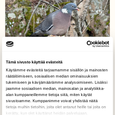
Tämä sivusto käyttää evästeitä
Käytämme evästeitä tarjoamamme sisällön ja mainosten
räätälöimiseen, sosiaalisen median ominaisuuksien
tukemiseen ja kävijämäärämme analysoimiseen. Lisäksi
jaamme sosiaalisen median, mainosalan ja analytiikka-
alan kumppaneillemme tietoja siitä, miten käytät
METSÄNVARTIJA
sivustoamme. Kumppanimme voivat yhdistää näitä
tietoja muihin tietoihin, joita olet antanut heille tai joita on
Sepelkyyhky aamuisessa metsässä
kerätty, kun olet käyttänyt heidän palvelujaan.
tarkkailee että ohjeita noudatetaan…😊