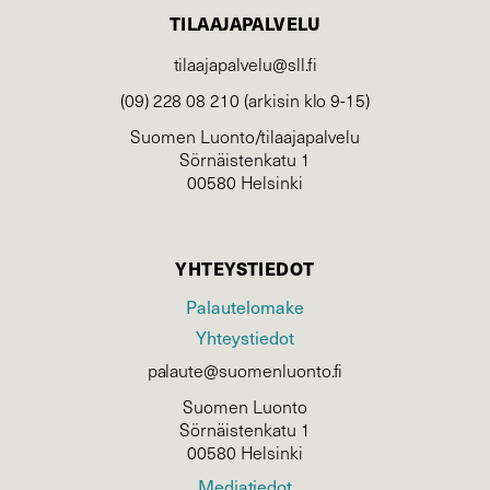
TILAAJAPALVELU
tilaajapalvelu@sll.fi
(09) 228 08 210 (arkisin klo 9-15)
Suomen Luonto/tilaajapalvelu
Sörnäistenkatu 1
00580 Helsinki
YHTEYSTIEDOT
Palautelomake
Yhteystiedot
palaute@suomenluonto.fi
Suomen Luonto
Sörnäistenkatu 1
00580 Helsinki
Mediatiedot