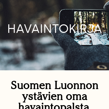
HAVAINTOKIRJA
Suomen Luonnon
ystävien oma
havaintopalsta.