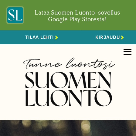
Lataa Suomen Luonto -sovellus
Google Play Storesta!
TILAA LEHTI
KIRJAUDU