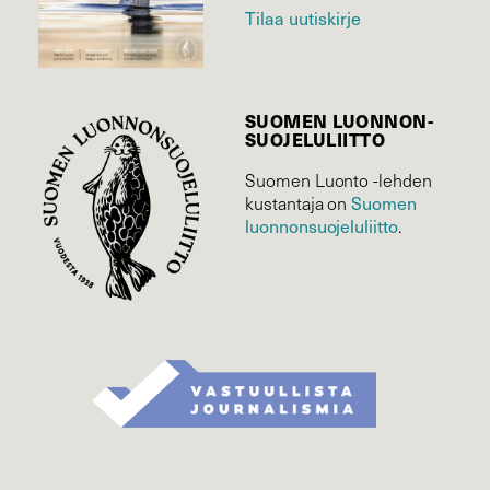
Tilaa uutiskirje
SUOMEN LUONNON­
SUOJELU­LIITTO
Suomen Luonto -lehden
Suomen
kustantaja on
luonnonsuojelu­liitto
.