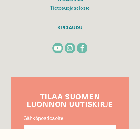
Tietosuojaseloste
KIRJAUDU
TILAA
SUOMEN
LUONNON
UUTIS­KIRJE
Sähköpostiosoite