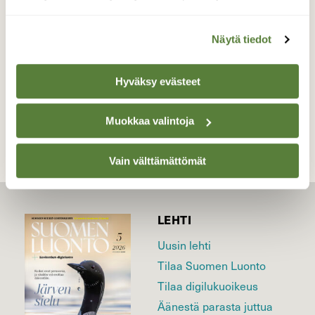
Valokuvaaja: Juhani Peltonen, Turku 13.3.2026
Näytä tiedot
Hyväksy evästeet
TAKAISIN LISTAAN
Muokkaa valintoja
Vain välttämättömät
LEHTI
Uusin lehti
Tilaa Suomen Luonto
Tilaa digilukuoikeus
Äänestä parasta juttua