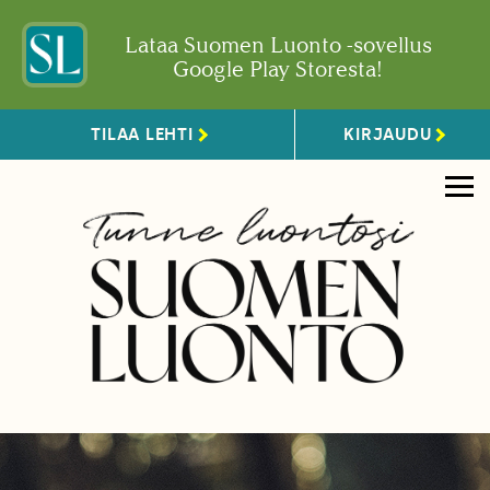
Lataa Suomen Luonto -sovellus
Google Play Storesta!
TILAA LEHTI
KIRJAUDU