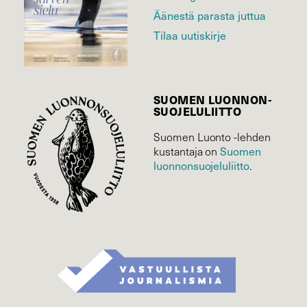
Äänestä parasta juttua
Tilaa uutiskirje
SUOMEN LUONNON­
SUOJELU­LIITTO
Suomen Luonto -lehden
Suomen
kustantaja on
luonnonsuojelu­liitto
.