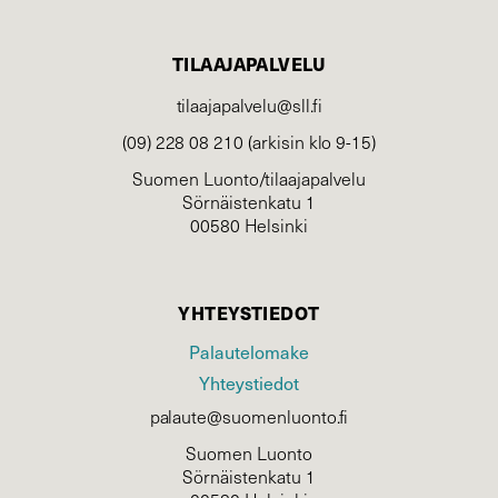
TILAAJAPALVELU
tilaajapalvelu@sll.fi
(09) 228 08 210 (arkisin klo 9-15)
Suomen Luonto/tilaajapalvelu
Sörnäistenkatu 1
00580 Helsinki
YHTEYSTIEDOT
Palautelomake
Yhteystiedot
palaute@suomenluonto.fi
Suomen Luonto
Sörnäistenkatu 1