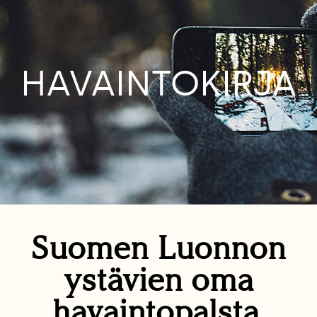
HAVAINTOKIRJA
Suomen Luonnon
ystävien oma
havaintopalsta.