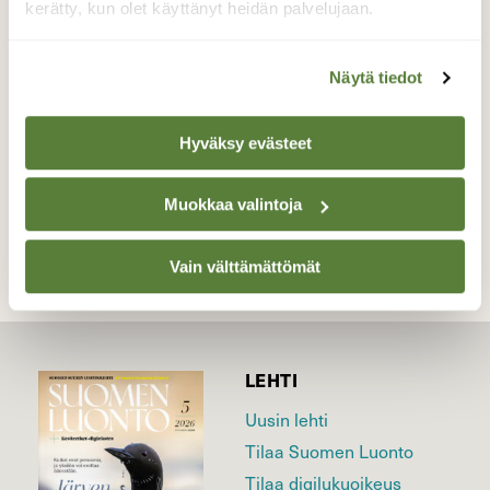
Pellot alkavat olla sulia. Joutsenet ovat
kerätty, kun olet käyttänyt heidän palvelujaan.
saapuneet lepäilemään ja tankkaamaan.
Valokuvaaja: Irja Lehtinen, Vesilahti 15.3.2026
Näytä tiedot
Hyväksy evästeet
TAKAISIN LISTAAN
Muokkaa valintoja
Vain välttämättömät
LEHTI
Uusin lehti
Tilaa Suomen Luonto
Tilaa digilukuoikeus