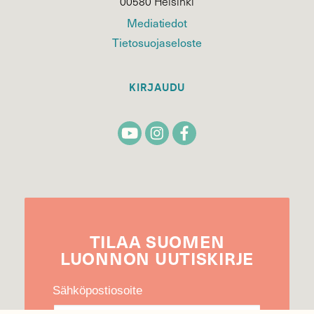
00580 Helsinki
Mediatiedot
Tietosuojaseloste
KIRJAUDU
TILAA
SUOMEN
LUONNON
UUTIS­KIRJE
Sähköpostiosoite