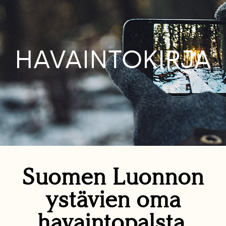
HAVAINTOKIRJA
Suomen Luonnon
ystävien oma
havaintopalsta.