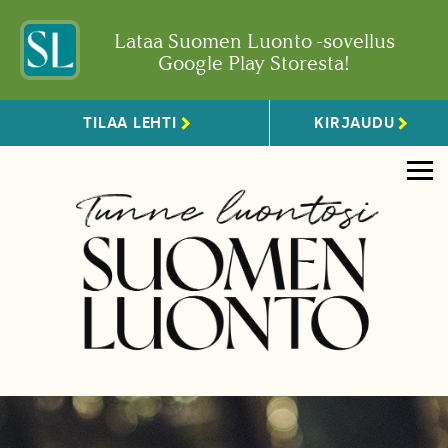
Lataa Suomen Luonto -sovellus
Google Play Storesta!
TILAA LEHTI
KIRJAUDU