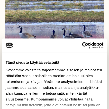
Tämä sivusto käyttää evästeitä
Käytämme evästeitä tarjoamamme sisällön ja mainosten
räätälöimiseen, sosiaalisen median ominaisuuksien
tukemiseen ja kävijämäärämme analysoimiseen. Lisäksi
Maaliskuinen aamu ja
jaamme sosiaalisen median, mainosalan ja analytiikka-
kanadanhanhet
alan kumppaneillemme tietoja siitä, miten käytät
sivustoamme. Kumppanimme voivat yhdistää näitä
Kanahanhet olivat tulleet joutsen mukana
tietoja muihin tietoihin, joita olet antanut heille tai joita on