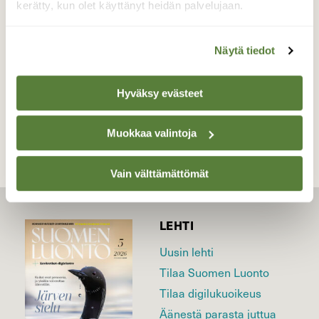
peltojen kosteille paikoille ruokailemaan
kerätty, kun olet käyttänyt heidän palvelujaan.
Valokuvaaja: Irja Lehtinen, Vesilahti 15.3.2026
Näytä tiedot
TAKAISIN LISTAAN
Hyväksy evästeet
Muokkaa valintoja
Vain välttämättömät
LEHTI
Uusin lehti
Tilaa Suomen Luonto
Tilaa digilukuoikeus
Äänestä parasta juttua