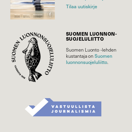
Tilaa uutiskirje
SUOMEN LUONNON­
SUOJELU­LIITTO
Suomen Luonto -lehden
Suomen
kustantaja on
luonnonsuojelu­liitto
.