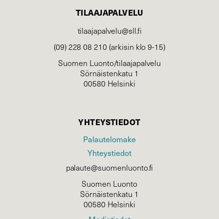
TILAAJAPALVELU
tilaajapalvelu@sll.fi
(09) 228 08 210 (arkisin klo 9-15)
Suomen Luonto/tilaajapalvelu
Sörnäistenkatu 1
00580 Helsinki
YHTEYSTIEDOT
Palautelomake
Yhteystiedot
palaute@suomenluonto.fi
Suomen Luonto
Sörnäistenkatu 1
00580 Helsinki