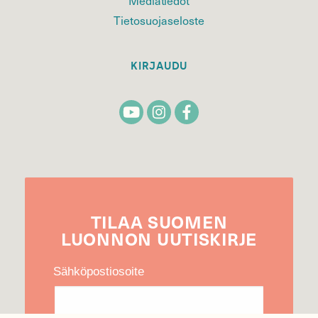
Mediatiedot
Tietosuojaseloste
KIRJAUDU
TILAA
SUOMEN
LUONNON
UUTIS­KIRJE
Sähköpostiosoite