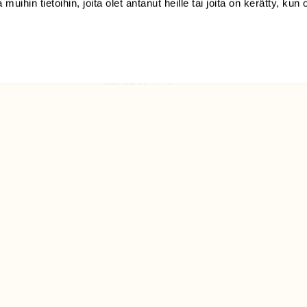
 muihin tietoihin, joita olet antanut heille tai joita on kerätty, kun 
(09) 228 08 210 (arkisin
klo 9-15)
Suomen
Luonto/tilaajapalvelu
Sörnäistenkatu 1
00580 Helsinki
ELU­
YHTEYSTIEDOT
ntaja on
Palautelomake
Yhteystiedot
palaute@suomenluonto.fi
Suomen Luonto
Sörnäistenkatu 1
00580 Helsinki
Mediatiedot
Tietosuojaseloste