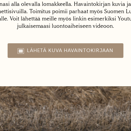
nasi alla olevalla lomakkeella. Havaintokirjan kuvia ja
tisivuilla. Toimitus poimii parhaat myös Suomen Lu
alle. Voit lähettää meille myös linkin esimerkiksi You
julkaisemaasi luontoaiheiseen videoon.
LÄHETÄ KUVA HAVAINTOKIRJAAN