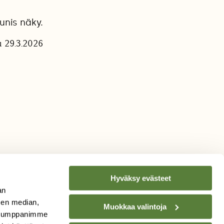
nis näky.
u 29.3.2026
Hyväksy evästeet
an
sen median,
Muokkaa valintoja
. Kumppanimme
TILAA
SUOMEN