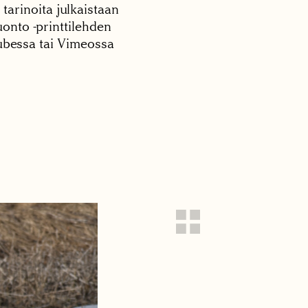
 tarinoita julkaistaan
onto -printtilehden
tubessa tai Vimeossa