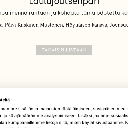
Laulujoutsenpari
enoa mennä rantaan ja kohdata tämä odotettu kau
a: Päivi Kiiskinen-Mustonen, Höytiäisen kanava, Joensu
TAKAISIN LISTAAN
teitä
mamme sisällön ja mainosten räätälöimiseen, sosiaalisen medi
TILAAJAPALVELU
n ja kävijämäärämme analysoimiseen. Lisäksi jaamme sosiaali
tilaajapalvelu@sll.fi
-alan kumppaneillemme tietoja siitä, miten käytät sivustoamme