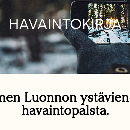
HAVAINTOKIRJA
en Luonnon ystävie
havaintopalsta.