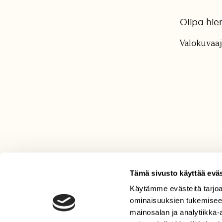
Olipa hi
Valokuvaaj
Tämä sivusto käyttää eväs
Käytämme evästeitä tarjoa
LEHTI
ominaisuuksien tukemisee
Uusin lehti
mainosalan ja analytiikka