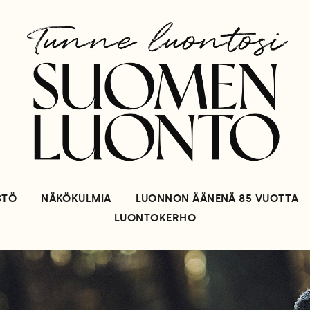
STÖ
NÄKÖKULMIA
LUONNON ÄÄNENÄ 85 VUOTTA
LUONTOKERHO