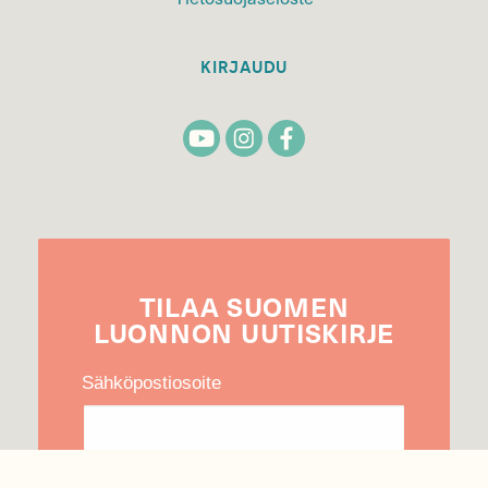
KIRJAUDU
TILAA
SUOMEN
LUONNON
UUTIS­KIRJE
Sähköpostiosoite
Hyväksyn tietojeni käytön uutiskirjeen