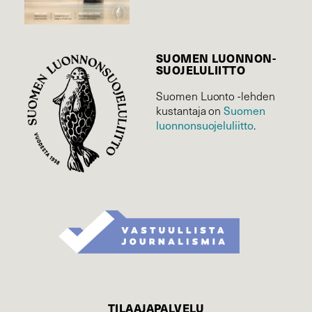
SUOMEN LUONNON­
SUOJELU­LIITTO
Suomen Luonto -lehden
Suomen
kustantaja on
luonnonsuojelu­liitto
.
TILAAJAPALVELU