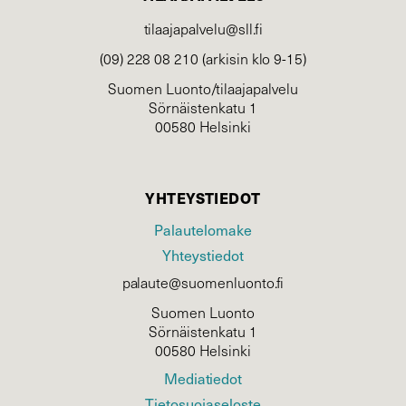
tilaajapalvelu@sll.fi
(09) 228 08 210 (arkisin klo 9-15)
Suomen Luonto/tilaajapalvelu
Sörnäistenkatu 1
00580 Helsinki
YHTEYSTIEDOT
Palautelomake
Yhteystiedot
palaute@suomenluonto.fi
Suomen Luonto
Sörnäistenkatu 1
00580 Helsinki
Mediatiedot
Tietosuojaseloste