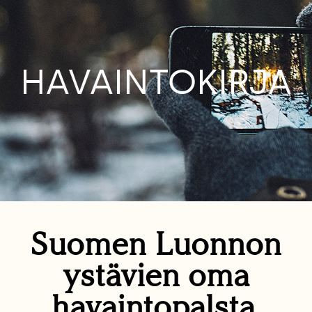
HAVAINTOKIRJA
Suomen Luonnon
ystävien oma
havaintopalsta.