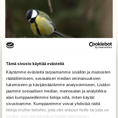
Tämä sivusto käyttää evästeitä
Käytämme evästeitä tarjoamamme sisällön ja mainosten
räätälöimiseen, sosiaalisen median ominaisuuksien
tukemiseen ja kävijämäärämme analysoimiseen. Lisäksi
Talitiainen
jaamme sosiaalisen median, mainosalan ja analytiikka-
alan kumppaneillemme tietoja siitä, miten käytät
Pikkuhiljaa siirtymistä enemmän metsän
sivustoamme. Kumppanimme voivat yhdistää näitä
puolelle nyt kun talvi on ohi.
tietoja muihin tietoihin, joita olet antanut heille tai joita on
kerätty, kun olet käyttänyt heidän palvelujaan.