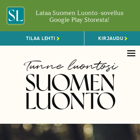
Lataa Suomen Luonto -sovellus
Google Play Storesta!
TILAA LEHTI
KIRJAUDU