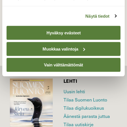
Valokuvaaja: Jouni Kalliomäki, Nummela 29.3.2026
Näytä tiedot
TAKAISIN LISTAAN
Hyväksy evästeet
Muokkaa valintoja
Vain välttämättömät
LEHTI
Uusin lehti
Tilaa Suomen Luonto
Tilaa digilukuoikeus
Äänestä parasta juttua
Tilaa uutiskirje