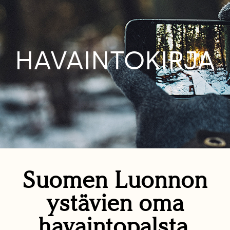
HAVAINTOKIRJA
Suomen Luonnon
ystävien oma
havaintopalsta.