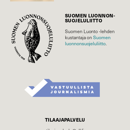
SUOMEN LUONNON­
SUOJELU­LIITTO
Suomen Luonto -lehden
Suomen
kustantaja on
luonnonsuojelu­liitto
.
TILAAJAPALVELU