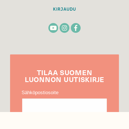
KIRJAUDU
TILAA
SUOMEN
LUONNON
UUTIS­KIRJE
Sähköpostiosoite
Hyväksyn tietojeni käytön uutiskirjeen
lähettämiseen