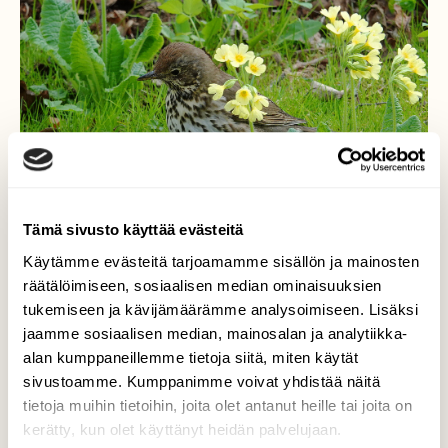
Tämä sivusto käyttää evästeitä
Käytämme evästeitä tarjoamamme sisällön ja mainosten
räätälöimiseen, sosiaalisen median ominaisuuksien
tukemiseen ja kävijämäärämme analysoimiseen. Lisäksi
jaamme sosiaalisen median, mainosalan ja analytiikka-
Laulurastas.
alan kumppaneillemme tietoja siitä, miten käytät
sivustoamme. Kumppanimme voivat yhdistää näitä
Kukkien keskellä on mukava vaeltaa.
tietoja muihin tietoihin, joita olet antanut heille tai joita on
Valokuvaaja: Raija Oksanen, Lammi 12.05.2026
kerätty, kun olet käyttänyt heidän palvelujaan.