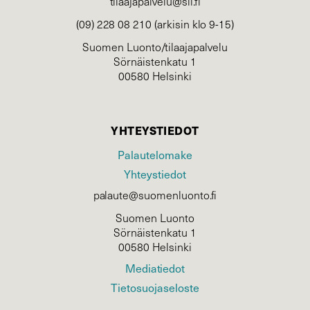
tilaajapalvelu@sll.fi
(09) 228 08 210 (arkisin klo 9-15)
Suomen Luonto/tilaajapalvelu
Sörnäistenkatu 1
00580 Helsinki
YHTEYSTIEDOT
Palautelomake
Yhteystiedot
palaute@suomenluonto.fi
Suomen Luonto
Sörnäistenkatu 1
00580 Helsinki
Mediatiedot
Tietosuojaseloste