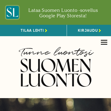
Lataa Suomen Luonto -sovellus
Google Play Storesta!
TILAA LEHTI
KIRJAUDU