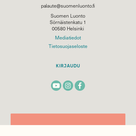
palaute@suomenluonto.fi
Suomen Luonto
Sörnäistenkatu 1
00580 Helsinki
Mediatiedot
Tietosuojaseloste
KIRJAUDU
TILAA
SUOMEN