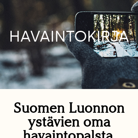
HAVAINTOKIRJA
Suomen Luonnon
ystävien oma
havaintopalsta.