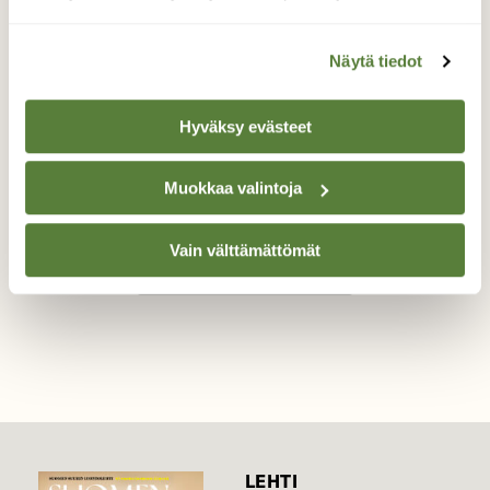
Seinätäplähypykki
Näytä tiedot
Kevään ensimmäinen seinätäplähypykki
Hyväksy evästeet
vakioseinällään.
Valokuvaaja: Hannele Kaihola, Virrat 08.05.2026
Muokkaa valintoja
Vain välttämättömät
TAKAISIN LISTAAN
LEHTI