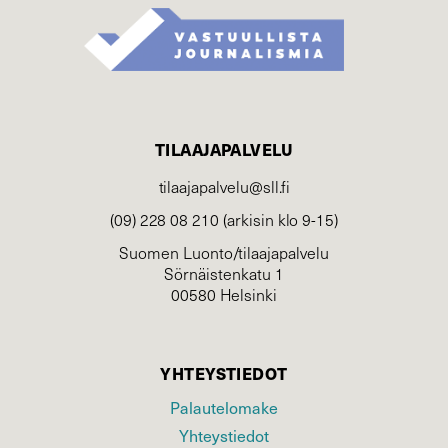
TILAAJAPALVELU
tilaajapalvelu@sll.fi
(09) 228 08 210 (arkisin klo 9-15)
Suomen Luonto/tilaajapalvelu
Sörnäistenkatu 1
00580 Helsinki
YHTEYSTIEDOT
Palautelomake
Yhteystiedot