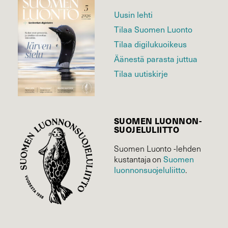
Uusin lehti
Tilaa Suomen Luonto
Tilaa digilukuoikeus
Äänestä parasta juttua
Tilaa uutiskirje
SUOMEN LUONNON­
SUOJELU­LIITTO
Suomen Luonto -lehden
kustantaja on
Suomen
luonnonsuojelu­liitto
.