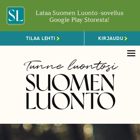
Lataa Suomen Luonto -sovellus
Google Play Storesta!
TILAA LEHTI
KIRJAUDU