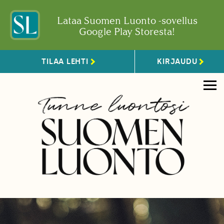
Lataa Suomen Luonto -sovellus
Google Play Storesta!
TILAA LEHTI
KIRJAUDU