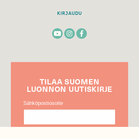
KIRJAUDU
TILAA
SUOMEN
LUONNON
UUTIS­KIRJE
Sähköpostiosoite
Hyväksyn tietojeni käytön uutiskirjeen
lähettämiseen