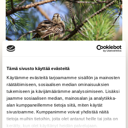
Tämä sivusto käyttää evästeitä
Käytämme evästeitä tarjoamamme sisällön ja mainosten
räätälöimiseen, sosiaalisen median ominaisuuksien
tukemiseen ja kävijämäärämme analysoimiseen. Lisäksi
Metsäkirvinen
jaamme sosiaalisen median, mainosalan ja analytiikka-
alan kumppaneillemme tietoja siitä, miten käytät
Metsäkirvinen pörhöllään.
sivustoamme. Kumppanimme voivat yhdistää näitä
tietoja muihin tietoihin, joita olet antanut heille tai joita on
Valokuvaaja: Jaana Saarelainen, Pohjois-Karjala
9.5.2026
kerätty, kun olet käyttänyt heidän palvelujaan.