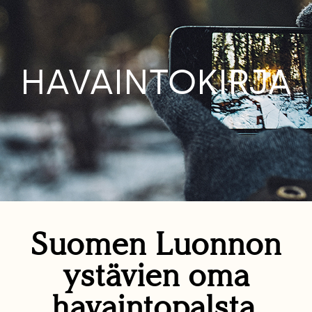
HAVAINTOKIRJA
Suomen Luonnon
ystävien oma
havaintopalsta.