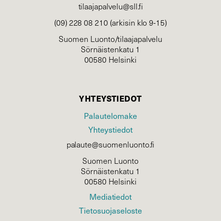
tilaajapalvelu@sll.fi
(09) 228 08 210 (arkisin klo 9-15)
Suomen Luonto/tilaajapalvelu
Sörnäistenkatu 1
00580 Helsinki
YHTEYSTIEDOT
Palautelomake
Yhteystiedot
palaute@suomenluonto.fi
Suomen Luonto
Sörnäistenkatu 1
00580 Helsinki
Mediatiedot
Tietosuojaseloste