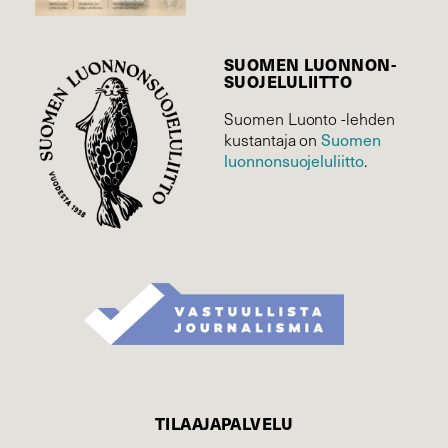
SUOMEN LUONNON­
SUOJELU­LIITTO
Suomen Luonto -lehden
Suomen
kustantaja on
luonnonsuojelu­liitto
.
TILAAJAPALVELU