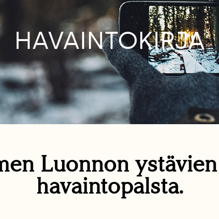
HAVAINTOKIRJA
en Luonnon ystävie
havaintopalsta.