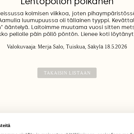
Lehtopöllön poikanen
eissussa kolmisen viikkoa, joten pihaympäristössä
 Aamulla luumupuussa oli tällainen tyyppi. Kevättalv
n" ääntelyä. Laitoimme muutama vuosi sitten me
ko pellolle päin pöllö pöntön. Lienee koti löytänyt
Valokuvaaja: Merja Salo, Tuiskua, Säkylä 18.5.2026
TAKAISIN LISTAAN
teitä