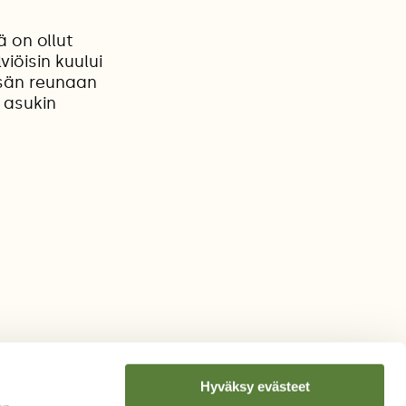
 on ollut
iöisin kuului
tsän reunaan
 asukin
Hyväksy evästeet