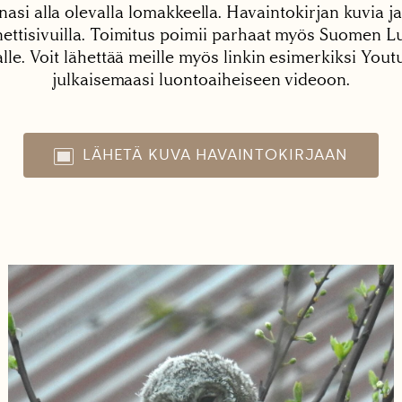
nasi alla olevalla lomakkeella. Havaintokirjan kuvia ja
tisivuilla. Toimitus poimii parhaat myös Suomen Lu
alle. Voit lähettää meille myös linkin esimerkiksi You
julkaisemaasi luontoaiheiseen videoon.
LÄHETÄ KUVA HAVAINTOKIRJAAN