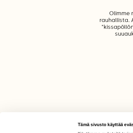
Olimme r
rauhallista.
"kissapöllö
suuauk
Tämä sivusto käyttää eväs