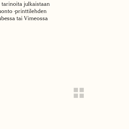
 tarinoita julkaistaan
onto -printtilehden
tubessa tai Vimeossa