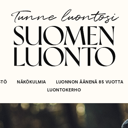
STÖ
NÄKÖKULMIA
LUONNON ÄÄNENÄ 85 VUOTTA
LUONTOKERHO