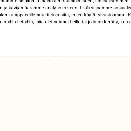
mamme sisällön ja mainosten räätälöimiseen, sosiaalisen medi
TILAAJAPALVELU
n ja kävijämäärämme analysoimiseen. Lisäksi jaamme sosiaali
tilaajapalvelu@sll.fi
-alan kumppaneillemme tietoja siitä, miten käytät sivustoamme
 muihin tietoihin, joita olet antanut heille tai joita on kerätty, kun 
(09) 228 08 210 (arkisin
klo 9-15)
Suomen
Luonto/tilaajapalvelu
Sörnäistenkatu 1
00580 Helsinki
ELU­
YHTEYSTIEDOT
ntaja on
Palautelomake
Yhteystiedot
palaute@suomenluonto.fi
Suomen Luonto
Sörnäistenkatu 1
00580 Helsinki