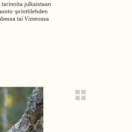
 tarinoita julkaistaan
onto -printtilehden
tubessa tai Vimeossa