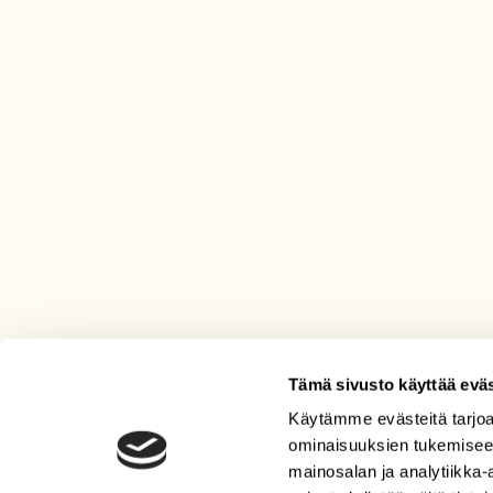
Tämä sivusto käyttää eväs
Käytämme evästeitä tarjoa
LEHTI
ominaisuuksien tukemisee
Uusin lehti
mainosalan ja analytiikka