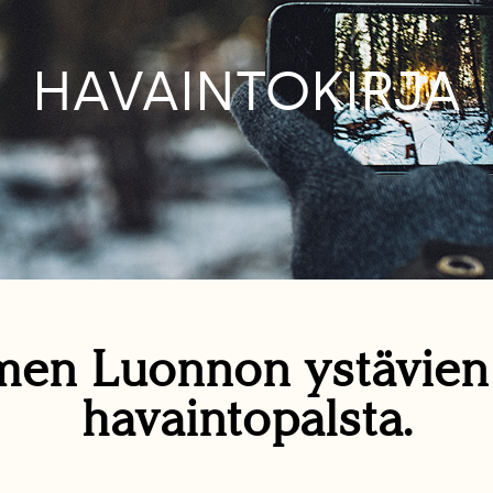
HAVAINTOKIRJA
en Luonnon ystävie
havaintopalsta.