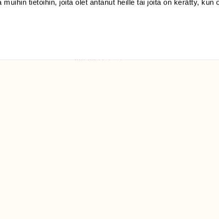
 muihin tietoihin, joita olet antanut heille tai joita on kerätty, kun 
(09) 228 08 210 (arkisin
klo 9-15)
Suomen
Luonto/tilaajapalvelu
Sörnäistenkatu 1
00580 Helsinki
ELU­
YHTEYSTIEDOT
ntaja on
Palautelomake
Yhteystiedot
palaute@suomenluonto.fi
Suomen Luonto
Sörnäistenkatu 1
00580 Helsinki
Mediatiedot
Tietosuojaseloste