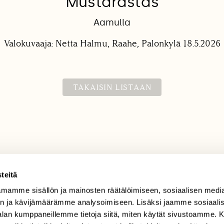
Mustarastas
Aamulla
Valokuvaaja: Netta Halmu, Raahe, Palonkylä 18.5.2026
TAKAISIN LISTAAN
teitä
mamme sisällön ja mainosten räätälöimiseen, sosiaalisen medi
TILAAJAPALVELU
n ja kävijämäärämme analysoimiseen. Lisäksi jaamme sosiaali
tilaajapalvelu@sll.fi
-alan kumppaneillemme tietoja siitä, miten käytät sivustoamme