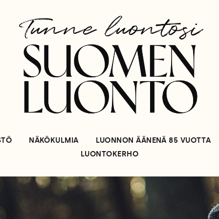
STÖ
NÄKÖKULMIA
LUONNON ÄÄNENÄ 85 VUOTTA
LUONTOKERHO