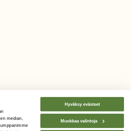
Hyväksy evästeet
an
sen median,
Muokkaa valintoja
. Kumppanimme
TILAA
SUOMEN