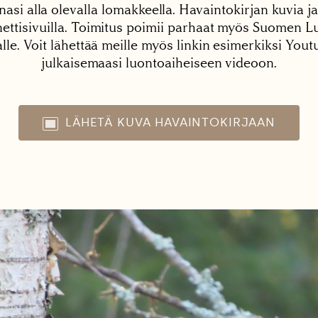
nasi alla olevalla lomakkeella. Havaintokirjan kuvia ja
tisivuilla. Toimitus poimii parhaat myös Suomen Lu
alle. Voit lähettää meille myös linkin esimerkiksi You
julkaisemaasi luontoaiheiseen videoon.
LÄHETÄ KUVA HAVAINTOKIRJAAN