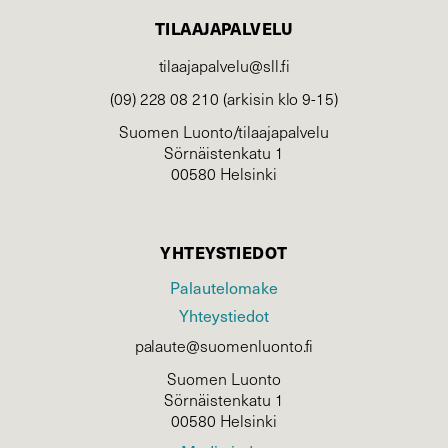
TILAAJAPALVELU
tilaajapalvelu@sll.fi
(09) 228 08 210 (arkisin klo 9-15)
Suomen Luonto/tilaajapalvelu
Sörnäistenkatu 1
00580 Helsinki
YHTEYSTIEDOT
Palautelomake
Yhteystiedot
palaute@suomenluonto.fi
Suomen Luonto
Sörnäistenkatu 1
00580 Helsinki