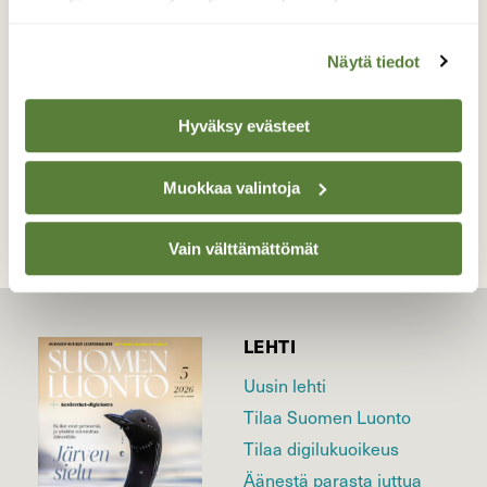
istuen - ja riittävänä saaliina luontoelämys...
Valokuvaaja: Marita Portin, Haapavesi 18.7.2020
Näytä tiedot
Hyväksy evästeet
TAKAISIN LISTAAN
Muokkaa valintoja
Vain välttämättömät
LEHTI
Uusin lehti
Tilaa Suomen Luonto
Tilaa digilukuoikeus
Äänestä parasta juttua