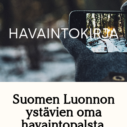
HAVAINTOKIRJA
Suomen Luonnon
ystävien oma
havaintopalsta.