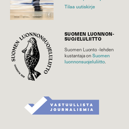
Tilaa uutiskirje
SUOMEN LUONNON­
SUOJELU­LIITTO
Suomen Luonto -lehden
Suomen
kustantaja on
luonnonsuojelu­liitto
.