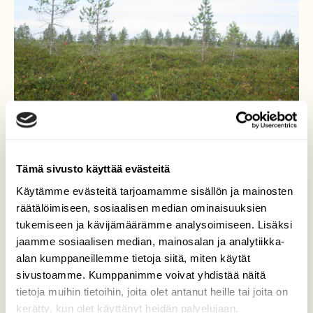
Tämä sivusto käyttää evästeitä
Käytämme evästeitä tarjoamamme sisällön ja mainosten
räätälöimiseen, sosiaalisen median ominaisuuksien
tukemiseen ja kävijämäärämme analysoimiseen. Lisäksi
jaamme sosiaalisen median, mainosalan ja analytiikka-
alan kumppaneillemme tietoja siitä, miten käytät
Lepotauolla
sivustoamme. Kumppanimme voivat yhdistää näitä
tietoja muihin tietoihin, joita olet antanut heille tai joita on
Mukava katsella suomaisemaa mättäällä
kerätty, kun olet käyttänyt heidän palvelujaan.