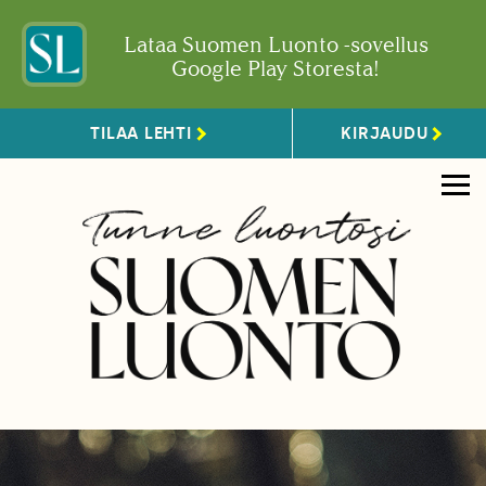
Lataa Suomen Luonto -sovellus
Google Play Storesta!
TILAA LEHTI
KIRJAUDU