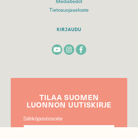
Mediatiedot
Tietosuojaseloste
KIRJAUDU
TILAA
SUOMEN
LUONNON
UUTIS­KIRJE
Sähköpostiosoite