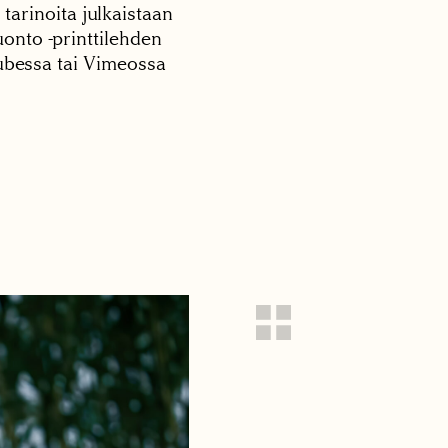
 tarinoita julkaistaan
onto -printtilehden
tubessa tai Vimeossa