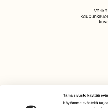
Värikä
kaupunkiluon
kuva
Tämä sivusto käyttää eväs
Käytämme evästeitä tarjoa
LEHTI