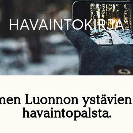
HAVAINTOKIRJA
en Luonnon ystävie
havaintopalsta.