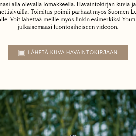
nasi alla olevalla lomakkeella. Havaintokirjan kuvia ja
tisivuilla. Toimitus poimii parhaat myös Suomen Lu
alle. Voit lähettää meille myös linkin esimerkiksi You
julkaisemaasi luontoaiheiseen videoon.
LÄHETÄ KUVA HAVAINTOKIRJAAN