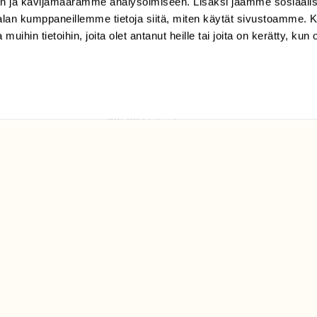
n ja kävijämäärämme analysoimiseen. Lisäksi jaamme sosiaali
tilaajapalvelu@sll.fi
-alan kumppaneillemme tietoja siitä, miten käytät sivustoamme
 muihin tietoihin, joita olet antanut heille tai joita on kerätty, kun 
(09) 228 08 210 (arkisin
klo 9-15)
Suomen
Luonto/tilaajapalvelu
Sörnäistenkatu 1
00580 Helsinki
ELU­
YHTEYSTIEDOT
ntaja on
Palautelomake
Yhteystiedot
palaute@suomenluonto.fi
Suomen Luonto
Sörnäistenkatu 1
00580 Helsinki
Mediatiedot