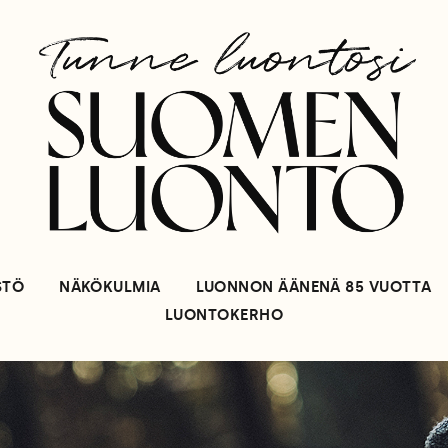
STÖ
NÄKÖKULMIA
LUONNON ÄÄNENÄ 85 VUOTTA
LUONTOKERHO