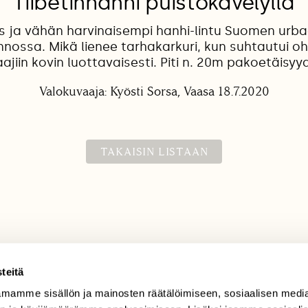
Tiibetinhanhi puistokävelyllä
s ja vähän harvinaisempi hanhi-lintu Suomen urb
nossa. Mikä lienee tarhakarkuri, kun suhtautui ohik
ajiin kovin luottavaisesti. Piti n. 20m pakoetäisyyd
Valokuvaaja: Kyösti Sorsa, Vaasa 18.7.2020
TAKAISIN LISTAAN
teitä
mamme sisällön ja mainosten räätälöimiseen, sosiaalisen medi
TILAAJAPALVELU