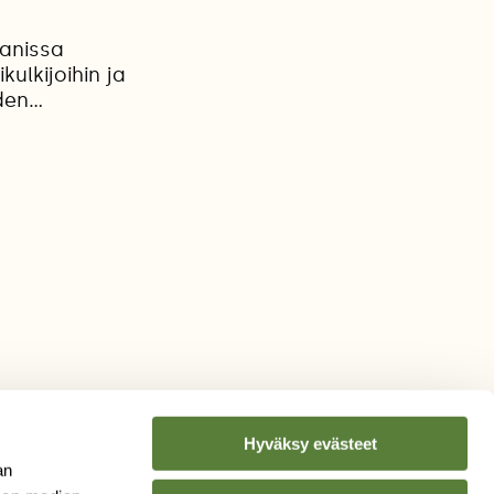
aanissa
ulkijoihin ja
en...
Hyväksy evästeet
an