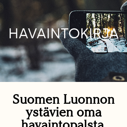
HAVAINTOKIRJA
Suomen Luonnon
ystävien oma
havaintopalsta.