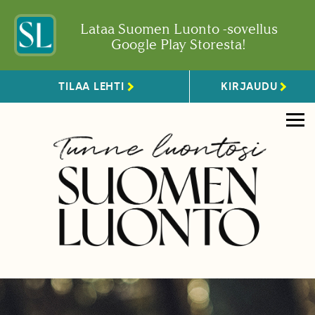
Lataa Suomen Luonto -sovellus
Google Play Storesta!
TILAA LEHTI
KIRJAUDU