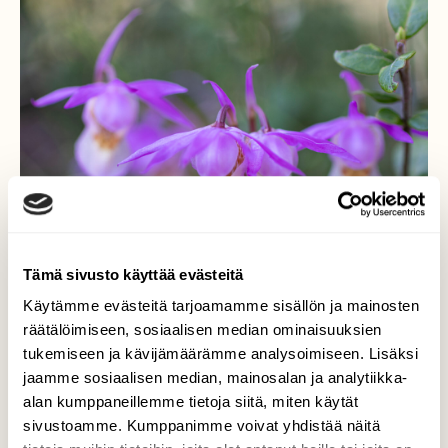
Tämä sivusto käyttää evästeitä
Käytämme evästeitä tarjoamamme sisällön ja mainosten
räätälöimiseen, sosiaalisen median ominaisuuksien
tukemiseen ja kävijämäärämme analysoimiseen. Lisäksi
jaamme sosiaalisen median, mainosalan ja analytiikka-
Lisää neidonkenkiä
alan kumppaneillemme tietoja siitä, miten käytät
sivustoamme. Kumppanimme voivat yhdistää näitä
Calypso bulbosa latinaksi, näitä löytyy tänä