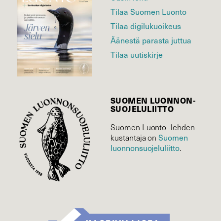
Tilaa Suomen Luonto
Tilaa digilukuoikeus
Äänestä parasta juttua
Tilaa uutiskirje
SUOMEN LUONNON­
SUOJELU­LIITTO
Suomen Luonto -lehden
kustantaja on
Suomen
luonnonsuojelu­liitto
.