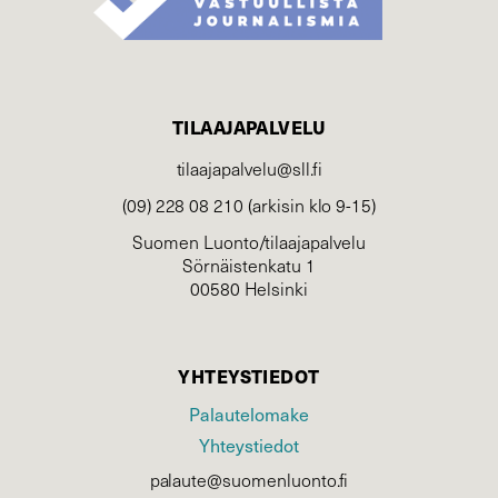
TILAAJAPALVELU
tilaajapalvelu@sll.fi
(09) 228 08 210 (arkisin klo 9-15)
Suomen Luonto/tilaajapalvelu
Sörnäistenkatu 1
00580 Helsinki
YHTEYSTIEDOT
Palautelomake
Yhteystiedot
palaute@suomenluonto.fi