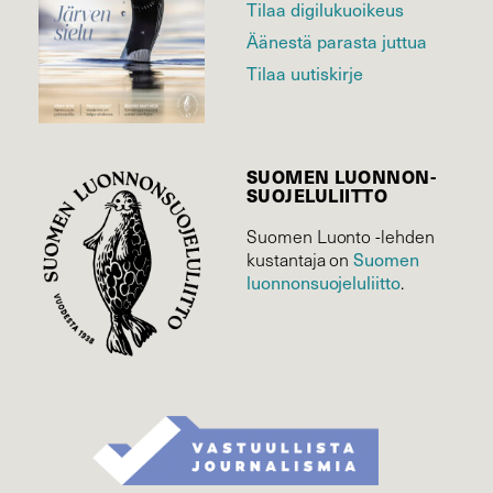
Tilaa digilukuoikeus
Äänestä parasta juttua
Tilaa uutiskirje
SUOMEN LUONNON­
SUOJELU­LIITTO
Suomen Luonto -lehden
kustantaja on
Suomen
luonnonsuojelu­liitto
.