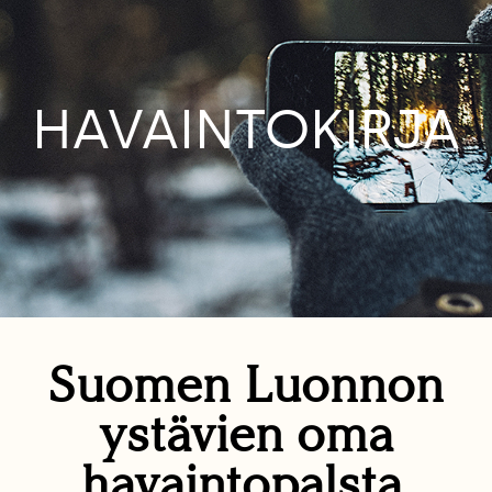
HAVAINTOKIRJA
Suomen Luonnon
ystävien oma
havaintopalsta.