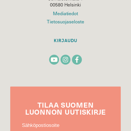
00580 Helsinki
Mediatiedot
Tietosuojaseloste
KIRJAUDU
TILAA
SUOMEN
LUONNON
UUTIS­KIRJE
Sähköpostiosoite