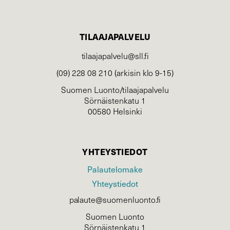
TILAAJAPALVELU
tilaajapalvelu@sll.fi
(09) 228 08 210 (arkisin klo 9-15)
Suomen Luonto/tilaajapalvelu
Sörnäistenkatu 1
00580 Helsinki
YHTEYSTIEDOT
Palautelomake
Yhteystiedot
palaute@suomenluonto.fi
Suomen Luonto
Sörnäistenkatu 1