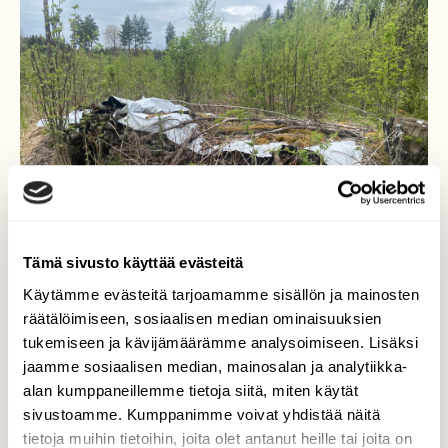
Tämä sivusto käyttää evästeitä
Käytämme evästeitä tarjoamamme sisällön ja mainosten
räätälöimiseen, sosiaalisen median ominaisuuksien
tukemiseen ja kävijämäärämme analysoimiseen. Lisäksi
jaamme sosiaalisen median, mainosalan ja analytiikka-
Pesäkolo pinon alla
alan kumppaneillemme tietoja siitä, miten käytät
sivustoamme. Kumppanimme voivat yhdistää näitä
Tämäkin lahoava,peitelty vanha puukasa
tietoja muihin tietoihin, joita olet antanut heille tai joita on