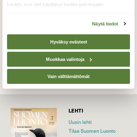
antaa pesäkololle hyvän suojan, epäselväksi
kerätty, kun olet käyttänyt heidän palvelujaan.
jäi asukki.
Valokuvaaja: Markku Ranta-Eilola, Valkeakoski
Näytä tiedot
2.6.-2025
Hyväksy evästeet
TAKAISIN LISTAAN
Muokkaa valintoja
Vain välttämättömät
LEHTI
Uusin lehti
Tilaa Suomen Luonto