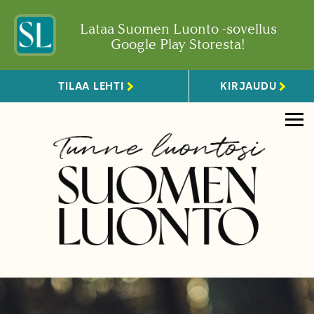
Lataa Suomen Luonto -sovellus
Google Play Storesta!
TILAA LEHTI
KIRJAUDU