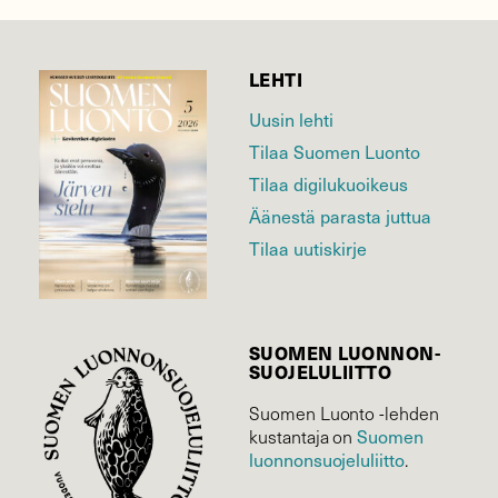
LEHTI
Uusin lehti
Tilaa Suomen Luonto
Tilaa digilukuoikeus
Äänestä parasta juttua
Tilaa uutiskirje
SUOMEN LUONNON­
SUOJELU­LIITTO
Suomen Luonto -lehden
Suomen
kustantaja on
luonnonsuojelu­liitto
.