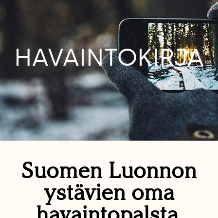
HAVAINTOKIRJA
Suomen Luonnon
ystävien oma
havaintopalsta.