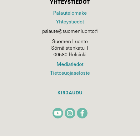
YHTEYSTIEDOT
Palautelomake
Yhteystiedot
palaute@suomenluonto.fi
Suomen Luonto
Sörnäistenkatu 1
00580 Helsinki
Mediatiedot
Tietosuojaseloste
KIRJAUDU