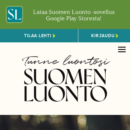
Lataa Suomen Luonto -sovellus
Google Play Storesta!
TILAA LEHTI
KIRJAUDU