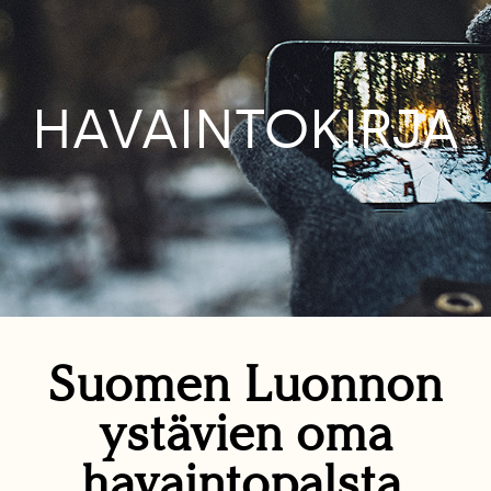
HAVAINTOKIRJA
Suomen Luonnon
ystävien oma
havaintopalsta.