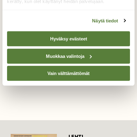
kerätty, kun olet käyttänyt heidän palvelujaan.
Mis mun emo!
Näytä tiedot
Kärsivällinen oli poikanen emoa
odottaessaan, mutta viimein avasi nokkansa
Hyväksy evästeet
oikein kunnolla siihen tyyliin, että nyt riittää!
Valokuvaaja: Tarja Kouvo, Jyväskylä 3.7.24
Muokkaa valintoja
Vain välttämättömät
TAKAISIN LISTAAN
LEHTI