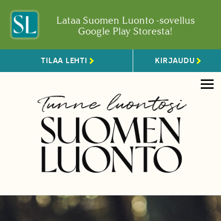
Lataa Suomen Luonto -sovellus
Google Play Storesta!
TILAA LEHTI
KIRJAUDU