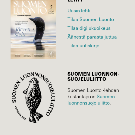
Uusin lehti
Tilaa Suomen Luonto
Tilaa digilukuoikeus
Äänestä parasta juttua
Tilaa uutiskirje
SUOMEN LUONNON­
SUOJELU­LIITTO
Suomen Luonto -lehden
Suomen
kustantaja on
luonnonsuojelu­liitto
.