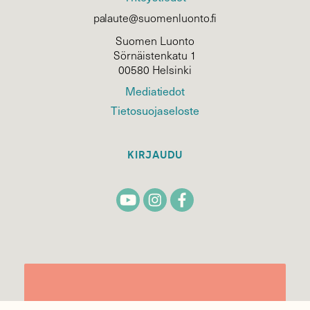
palaute@suomenluonto.fi
Suomen Luonto
Sörnäistenkatu 1
00580 Helsinki
Mediatiedot
Tietosuojaseloste
KIRJAUDU
TILAA
SUOMEN