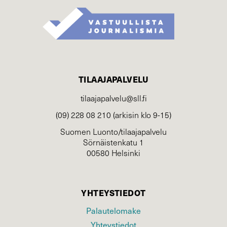
TILAAJAPALVELU
tilaajapalvelu@sll.fi
(09) 228 08 210 (arkisin klo 9-15)
Suomen Luonto/tilaajapalvelu
Sörnäistenkatu 1
00580 Helsinki
YHTEYSTIEDOT
Palautelomake
Yhteystiedot