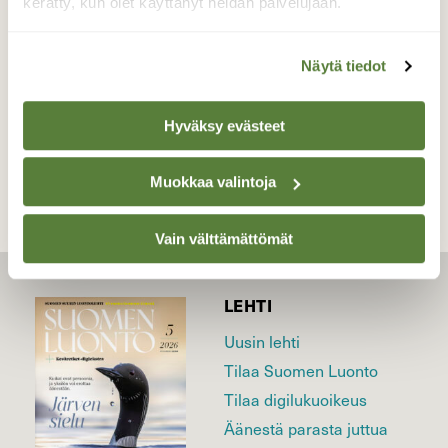
kerätty, kun olet käyttänyt heidän palvelujaan.
Valokuvaaja: Reijo Juurinen, Nuuksion
kansallispuisto Maaliskuu
Näytä tiedot
TAKAISIN LISTAAN
Hyväksy evästeet
Muokkaa valintoja
Vain välttämättömät
LEHTI
Uusin lehti
Tilaa Suomen Luonto
Tilaa digilukuoikeus
Äänestä parasta juttua