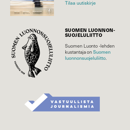
Tilaa uutiskirje
SUOMEN LUONNON­
SUOJELU­LIITTO
Suomen Luonto -lehden
Suomen
kustantaja on
luonnonsuojelu­liitto
.