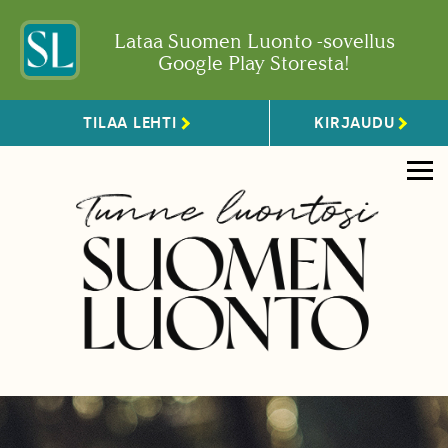
Lataa Suomen Luonto -sovellus
Google Play Storesta!
TILAA LEHTI
KIRJAUDU