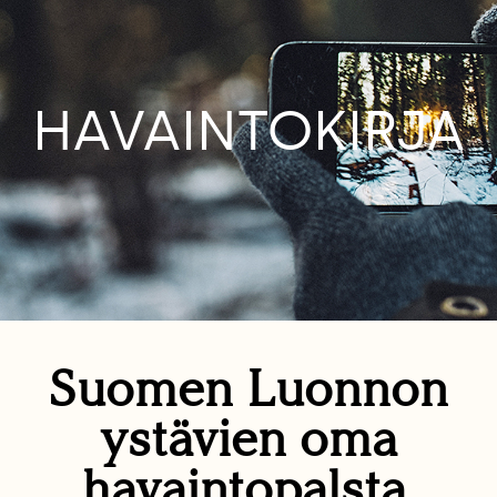
HAVAINTOKIRJA
Suomen Luonnon
ystävien oma
havaintopalsta.