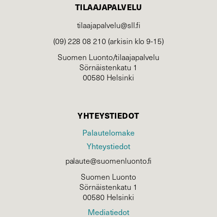
TILAAJAPALVELU
tilaajapalvelu@sll.fi
(09) 228 08 210 (arkisin klo 9-15)
Suomen Luonto/tilaajapalvelu
Sörnäistenkatu 1
00580 Helsinki
YHTEYSTIEDOT
Palautelomake
Yhteystiedot
palaute@suomenluonto.fi
Suomen Luonto
Sörnäistenkatu 1
00580 Helsinki
Mediatiedot