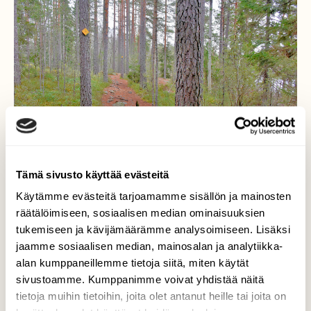
Tämä sivusto käyttää evästeitä
Käytämme evästeitä tarjoamamme sisällön ja mainosten
räätälöimiseen, sosiaalisen median ominaisuuksien
tukemiseen ja kävijämäärämme analysoimiseen. Lisäksi
Lumeton polku
jaamme sosiaalisen median, mainosalan ja analytiikka-
alan kumppaneillemme tietoja siitä, miten käytät
Ja metsä Korpinkierroksella. Lampi on vielä
sivustoamme. Kumppanimme voivat yhdistää näitä
jäinen, mutta jää on heikkoa.
tietoja muihin tietoihin, joita olet antanut heille tai joita on