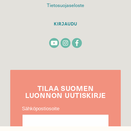
Tietosuojaseloste
KIRJAUDU
TILAA
SUOMEN
LUONNON
UUTIS­KIRJE
Sähköpostiosoite