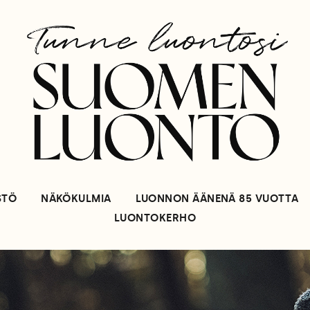
STÖ
NÄKÖKULMIA
LUONNON ÄÄNENÄ 85 VUOTTA
LUONTOKERHO