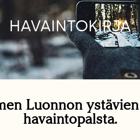
HAVAINTOKIRJA
en Luonnon ystävie
havaintopalsta.