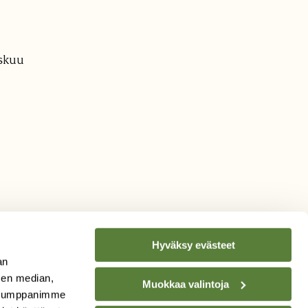
a
iskuu
Hyväksy evästeet
an
sen median,
Muokkaa valintoja
. Kumppanimme
TILAA
SUOMEN