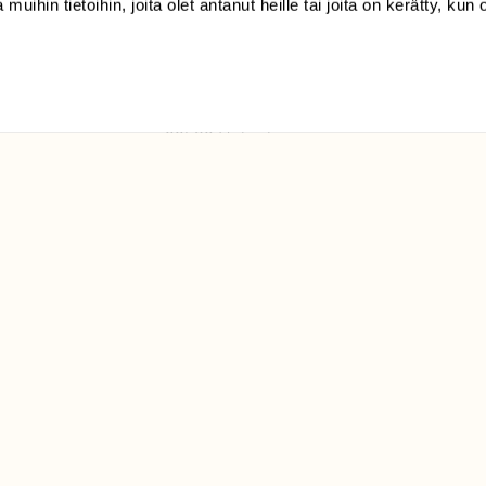
 muihin tietoihin, joita olet antanut heille tai joita on kerätty, kun 
(09) 228 08 210 (arkisin
klo 9-15)
Suomen
Luonto/tilaajapalvelu
Sörnäistenkatu 1
00580 Helsinki
ELU­
YHTEYSTIEDOT
ntaja on
Palautelomake
Yhteystiedot
palaute@suomenluonto.fi
Suomen Luonto
Sörnäistenkatu 1
00580 Helsinki
Mediatiedot
Tietosuojaseloste