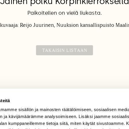
Jäinen polku Korpinkierroksell
Paikoitellen on vielä liukasta.
kuvaaja: Reijo Juurinen, Nuuksion kansallispuisto Maal
TAKAISIN LISTAAN
teitä
mamme sisällön ja mainosten räätälöimiseen, sosiaalisen medi
TILAAJAPALVELU
n ja kävijämäärämme analysoimiseen. Lisäksi jaamme sosiaali
tilaajapalvelu@sll.fi
-alan kumppaneillemme tietoja siitä, miten käytät sivustoamme