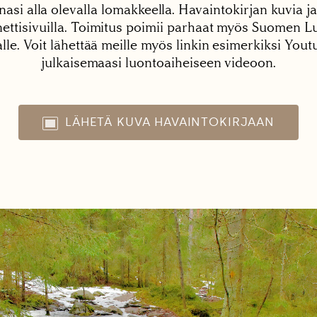
nasi alla olevalla lomakkeella. Havaintokirjan kuvia ja
tisivuilla. Toimitus poimii parhaat myös Suomen Lu
alle. Voit lähettää meille myös linkin esimerkiksi You
julkaisemaasi luontoaiheiseen videoon.
LÄHETÄ KUVA HAVAINTOKIRJAAN