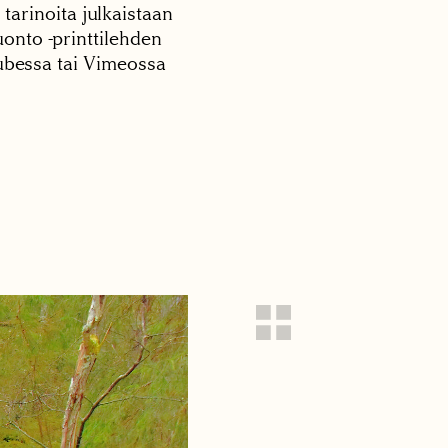
 tarinoita julkaistaan
onto -printtilehden
tubessa tai Vimeossa