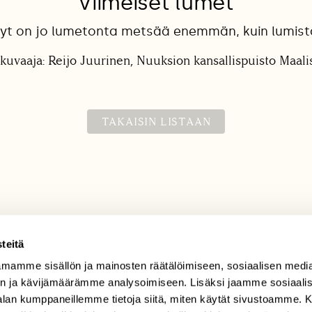
Viimeiset lumet
yt on jo lumetonta metsää enemmän, kuin lumist
kuvaaja: Reijo Juurinen, Nuuksion kansallispuisto Maal
TAKAISIN LISTAAN
teitä
mamme sisällön ja mainosten räätälöimiseen, sosiaalisen medi
TILAAJAPALVELU
n ja kävijämäärämme analysoimiseen. Lisäksi jaamme sosiaali
tilaajapalvelu@sll.fi
-alan kumppaneillemme tietoja siitä, miten käytät sivustoamme