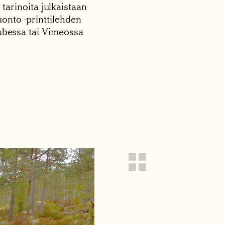
 tarinoita julkaistaan
onto -printtilehden
tubessa tai Vimeossa