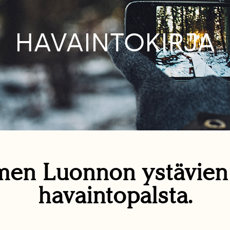
HAVAINTOKIRJA
en Luonnon ystävie
havaintopalsta.