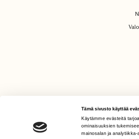
N
Valo
Tämä sivusto käyttää eväs
Käytämme evästeitä tarjoa
LEHTI
ominaisuuksien tukemisee
Uusin lehti
mainosalan ja analytiikka