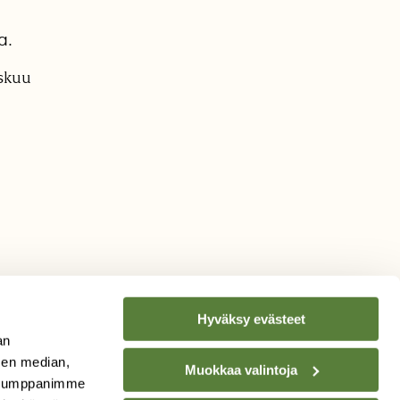
a.
iskuu
Hyväksy evästeet
an
sen median,
Muokkaa valintoja
. Kumppanimme
TILAA
SUOMEN