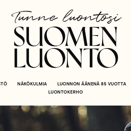
STÖ
NÄKÖKULMIA
LUONNON ÄÄNENÄ 85 VUOTTA
LUONTOKERHO