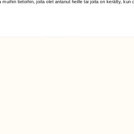
 muihin tietoihin, joita olet antanut heille tai joita on kerätty, kun 
(09) 228 08 210 (arkisin
klo 9-15)
Suomen
Luonto/tilaajapalvelu
Sörnäistenkatu 1
00580 Helsinki
ELU­
YHTEYSTIEDOT
ntaja on
Palautelomake
Yhteystiedot
palaute@suomenluonto.fi
Suomen Luonto
Sörnäistenkatu 1
00580 Helsinki
Mediatiedot
Tietosuojaseloste