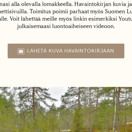
nasi alla olevalla lomakkeella. Havaintokirjan kuvia ja
tisivuilla. Toimitus poimii parhaat myös Suomen Lu
alle. Voit lähettää meille myös linkin esimerkiksi You
julkaisemaasi luontoaiheiseen videoon.
LÄHETÄ KUVA HAVAINTOKIRJAAN