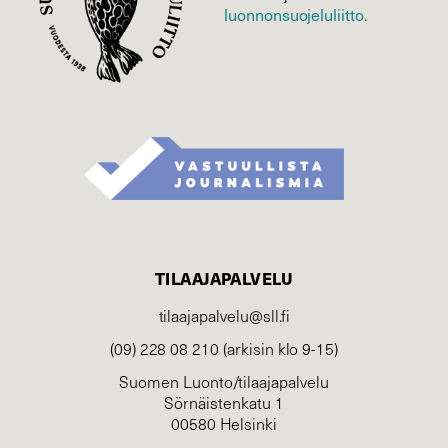
luonnonsuojelu­liitto
.
TILAAJAPALVELU
tilaajapalvelu@sll.fi
(09) 228 08 210 (arkisin klo 9-15)
Suomen Luonto/tilaajapalvelu
Sörnäistenkatu 1
00580 Helsinki