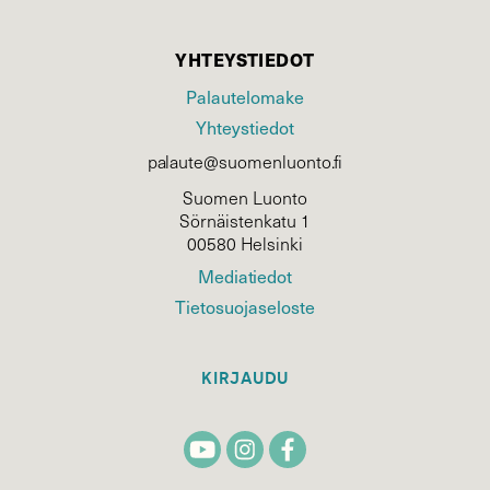
YHTEYSTIEDOT
Palautelomake
Yhteystiedot
palaute@suomenluonto.fi
Suomen Luonto
Sörnäistenkatu 1
00580 Helsinki
Mediatiedot
Tietosuojaseloste
KIRJAUDU