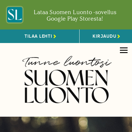
Lataa Suomen Luonto -sovellus
Google Play Storesta!
TILAA LEHTI
KIRJAUDU