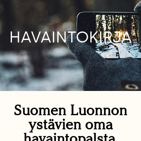
HAVAINTOKIRJA
Suomen Luonnon
ystävien oma
havaintopalsta.