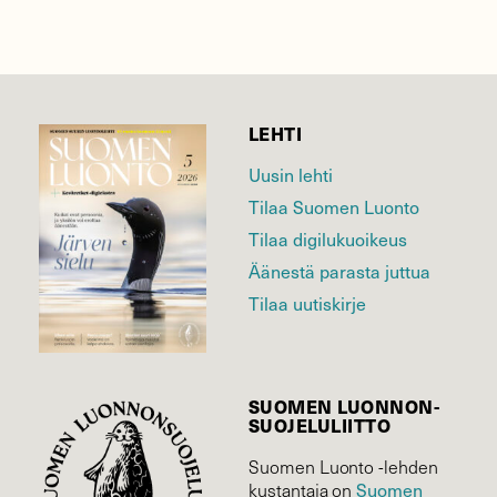
LEHTI
Uusin lehti
Tilaa Suomen Luonto
Tilaa digilukuoikeus
Äänestä parasta juttua
Tilaa uutiskirje
SUOMEN LUONNON­
SUOJELU­LIITTO
Suomen Luonto -lehden
kustantaja on
Suomen