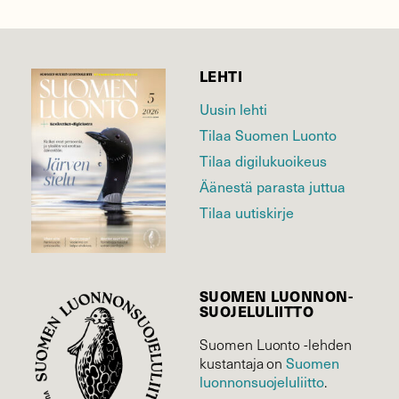
LEHTI
Uusin lehti
Tilaa Suomen Luonto
Tilaa digilukuoikeus
Äänestä parasta juttua
Tilaa uutiskirje
SUOMEN LUONNON­
SUOJELU­LIITTO
Suomen Luonto -lehden
Suomen
kustantaja on
luonnonsuojelu­liitto
.