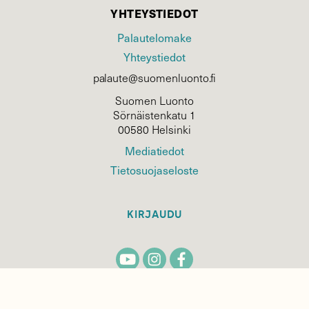
YHTEYSTIEDOT
Palautelomake
Yhteystiedot
palaute@suomenluonto.fi
Suomen Luonto
Sörnäistenkatu 1
00580 Helsinki
Mediatiedot
Tietosuojaseloste
KIRJAUDU