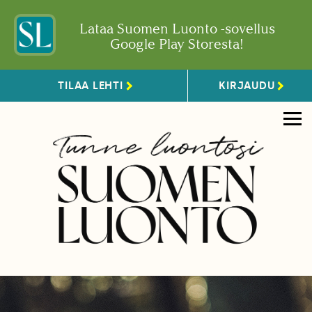
Lataa Suomen Luonto -sovellus
Google Play Storesta!
TILAA LEHTI
KIRJAUDU