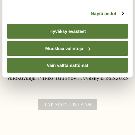
Näytä tiedot
Hyväksy evästeet
Muokkaa valintoja
Sudenmarja kukkii
Sudenmarja kukkii Jyväskylässä 26.5.2025.
Vain välttämättömät
Valokuvaaja: Pirkko Tuulihovi, Jyväskylä 26.5.2025
TAKAISIN LISTAAN