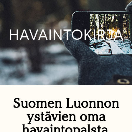
HAVAINTOKIRJA
Suomen Luonnon
ystävien oma
havaintopalsta.