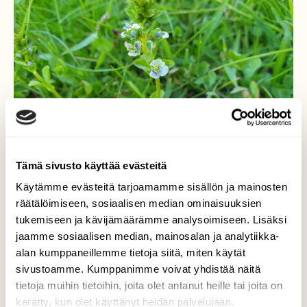
Tämä sivusto käyttää evästeitä
Käytämme evästeitä tarjoamamme sisällön ja mainosten
räätälöimiseen, sosiaalisen median ominaisuuksien
tukemiseen ja kävijämäärämme analysoimiseen. Lisäksi
jaamme sosiaalisen median, mainosalan ja analytiikka-
alan kumppaneillemme tietoja siitä, miten käytät
Orvontädyke kukkii
sivustoamme. Kumppanimme voivat yhdistää näitä
tietoja muihin tietoihin, joita olet antanut heille tai joita on
Pieni ja niin kaunis orvontädykkeen kukka,
kerätty, kun olet käyttänyt heidän palvelujaan.