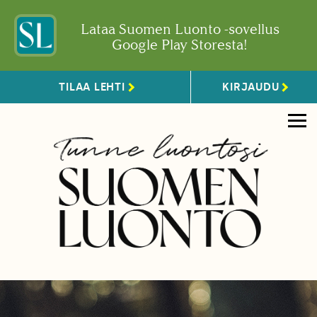
Lataa Suomen Luonto -sovellus
Google Play Storesta!
TILAA LEHTI
KIRJAUDU