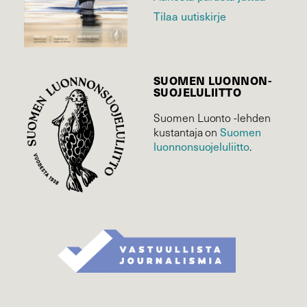
Tilaa uutiskirje
SUOMEN LUONNON­
SUOJELU­LIITTO
Suomen Luonto -lehden
kustantaja on
Suomen
luonnonsuojelu­liitto
.