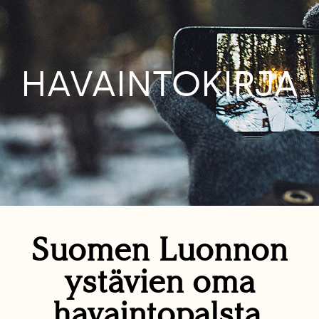
HAVAINTOKIRJA
Suomen Luonnon
ystävien oma
havaintopalsta.