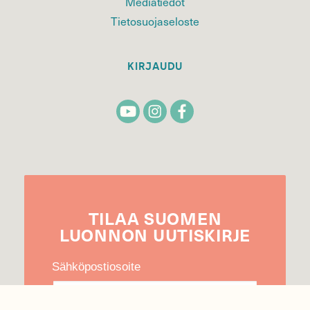
Mediatiedot
Tietosuojaseloste
KIRJAUDU
TILAA
SUOMEN
LUONNON
UUTIS­KIRJE
Sähköpostiosoite