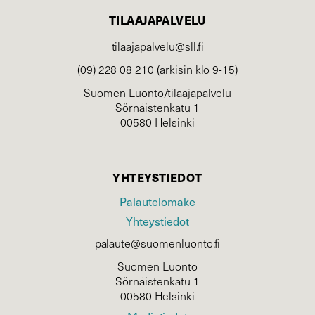
TILAAJAPALVELU
tilaajapalvelu@sll.fi
(09) 228 08 210 (arkisin klo 9-15)
Suomen Luonto/tilaajapalvelu
Sörnäistenkatu 1
00580 Helsinki
YHTEYSTIEDOT
Palautelomake
Yhteystiedot
palaute@suomenluonto.fi
Suomen Luonto
Sörnäistenkatu 1
00580 Helsinki