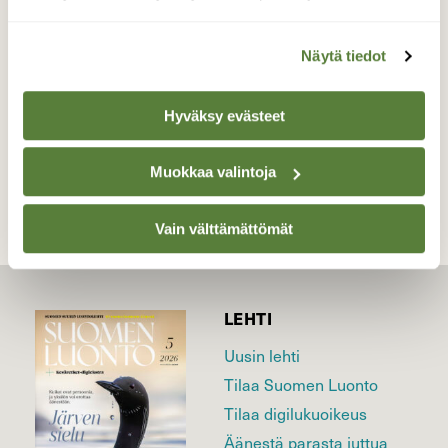
26.5.2025 Jyväskylässä.
Valokuvaaja: Pirkko Tuulihovi, Jyväskylä 26.5.2025
Näytä tiedot
Hyväksy evästeet
TAKAISIN LISTAAN
Muokkaa valintoja
Vain välttämättömät
LEHTI
Uusin lehti
Tilaa Suomen Luonto
Tilaa digilukuoikeus
Äänestä parasta juttua