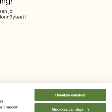
ing!
een ja
donnäyteet!
Hyväksy evästeet
an
sen median,
Muokkaa valintoja