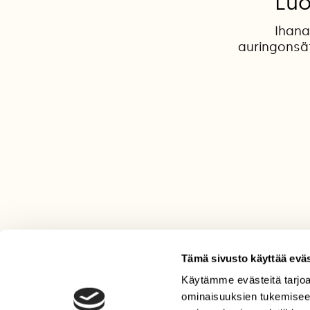
Luo
Ihana
auringonsä
Tämä sivusto käyttää eväs
Käytämme evästeitä tarjoa
LEHTI
ominaisuuksien tukemisee
Uusin lehti