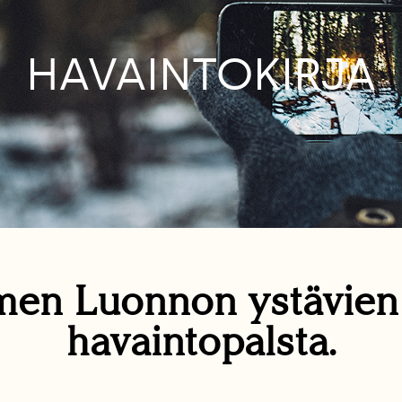
HAVAINTOKIRJA
en Luonnon ystävie
havaintopalsta.