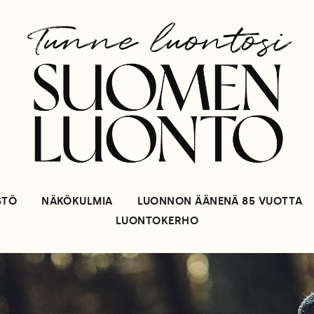
STÖ
NÄKÖKULMIA
LUONNON ÄÄNENÄ 85 VUOTTA
LUONTOKERHO