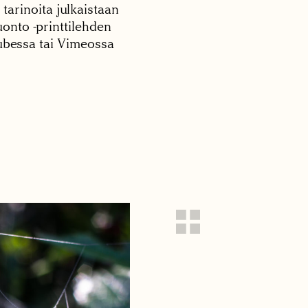
 tarinoita julkaistaan
onto -printtilehden
tubessa tai Vimeossa