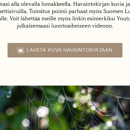
nasi alla olevalla lomakkeella. Havaintokirjan kuvia ja
tisivuilla. Toimitus poimii parhaat myös Suomen Lu
alle. Voit lähettää meille myös linkin esimerkiksi You
julkaisemaasi luontoaiheiseen videoon.
LÄHETÄ KUVA HAVAINTOKIRJAAN