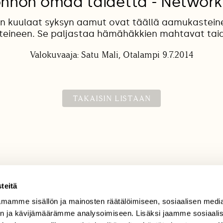
nnon omaa taidetta - Network
n kuulaat syksyn aamut ovat täällä aamukastein
teineen. Se paljastaa hämähäkkien mahtavat tai
Valokuvaaja: Satu Mali, Otalampi 9.7.2014
TAKAISIN LISTAAN
teitä
mamme sisällön ja mainosten räätälöimiseen, sosiaalisen medi
TILAAJAPALVELU
n ja kävijämäärämme analysoimiseen. Lisäksi jaamme sosiaali
tilaajapalvelu@sll.fi