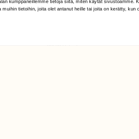
-alan kumppaneillemme tietoja siitä, miten käytät sivustoamme
 muihin tietoihin, joita olet antanut heille tai joita on kerätty, kun 
(09) 228 08 210 (arkisin
klo 9-15)
Suomen
Luonto/tilaajapalvelu
Sörnäistenkatu 1
00580 Helsinki
ELU­
YHTEYSTIEDOT
ntaja on
Palautelomake
Yhteystiedot
palaute@suomenluonto.fi
Suomen Luonto
Sörnäistenkatu 1
00580 Helsinki
Mediatiedot
Tietosuojaseloste