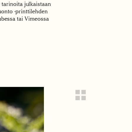
 tarinoita julkaistaan
onto -printtilehden
tubessa tai Vimeossa