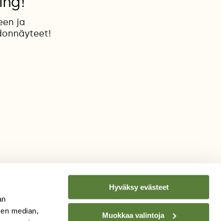
ing!
een ja
donnäyteet!
Hyväksy evästeet
an
sen median,
Muokkaa valintoja