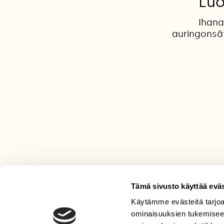
Luo
Ihana
auringonsä
Tämä sivusto käyttää eväs
Käytämme evästeitä tarjoa
LEHTI
ominaisuuksien tukemisee
Uusin lehti