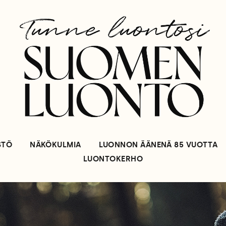
STÖ
NÄKÖKULMIA
LUONNON ÄÄNENÄ 85 VUOTTA
LUONTOKERHO