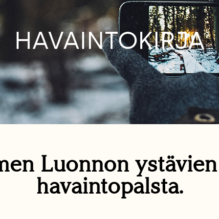
HAVAINTOKIRJA
en Luonnon ystävie
havaintopalsta.