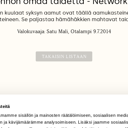
nnon omaa taidetta - Network
n kuulaat syksyn aamut ovat täällä aamukastein
teineen. Se paljastaa hämähäkkien mahtavat tai
Valokuvaaja: Satu Mali, Otalampi 9.7.2014
TAKAISIN LISTAAN
teitä
mamme sisällön ja mainosten räätälöimiseen, sosiaalisen medi
TILAAJAPALVELU
n ja kävijämäärämme analysoimiseen. Lisäksi jaamme sosiaali
tilaajapalvelu@sll.fi