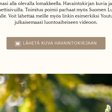
nasi alla olevalla lomakkeella. Havaintokirjan kuvia ja
tisivuilla. Toimitus poimii parhaat myös Suomen Lu
alle. Voit lähettää meille myös linkin esimerkiksi You
julkaisemaasi luontoaiheiseen videoon.
LÄHETÄ KUVA HAVAINTOKIRJAAN