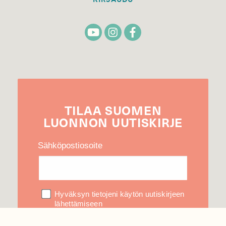
TILAA
SUOMEN
LUONNON
UUTIS­KIRJE
Sähköpostiosoite
Hyväksyn tietojeni käytön uutiskirjeen
lähettämiseen