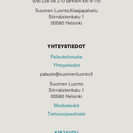
(09) 228 08 210 (arkisin klo 9-15)
Suomen Luonto/tilaajapalvelu
Sörnäistenkatu 1
00580 Helsinki
YHTEYSTIEDOT
Palautelomake
Yhteystiedot
palaute@suomenluonto.fi
Suomen Luonto
Sörnäistenkatu 1
00580 Helsinki
Mediatiedot
Tietosuojaseloste
KIRJAUDU