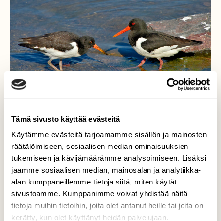
Tämä sivusto käyttää evästeitä
Käytämme evästeitä tarjoamamme sisällön ja mainosten
Meriharakat
räätälöimiseen, sosiaalisen median ominaisuuksien
tukemiseen ja kävijämäärämme analysoimiseen. Lisäksi
Poikanen on kasvanut jo melkein emon
jaamme sosiaalisen median, mainosalan ja analytiikka-
kokoiseksi.
alan kumppaneillemme tietoja siitä, miten käytät
sivustoamme. Kumppanimme voivat yhdistää näitä
Valokuvaaja: Reijo Juurinen, Helsinki Kesäkuu
tietoja muihin tietoihin, joita olet antanut heille tai joita on
kerätty, kun olet käyttänyt heidän palvelujaan.