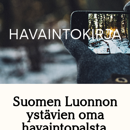
HAVAINTOKIRJA
Suomen Luonnon
ystävien oma
havaintopalsta.