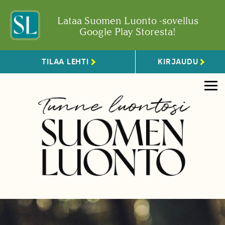
Lataa Suomen Luonto -sovellus
Google Play Storesta!
TILAA LEHTI
KIRJAUDU