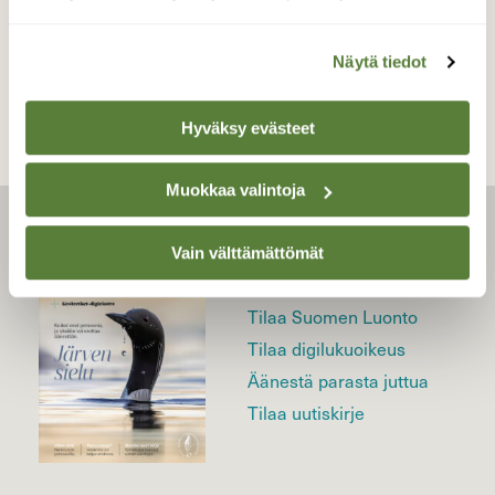
TAKAISIN LISTAAN
Näytä tiedot
Hyväksy evästeet
Muokkaa valintoja
LEHTI
Vain välttämättömät
Uusin lehti
Tilaa Suomen Luonto
Tilaa digilukuoikeus
Äänestä parasta juttua
Tilaa uutiskirje