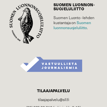
SUOMEN LUONNON­
SUOJELU­LIITTO
Suomen Luonto -lehden
Suomen
kustantaja on
luonnonsuojelu­liitto
.
TILAAJAPALVELU
tilaajapalvelu@sll.fi