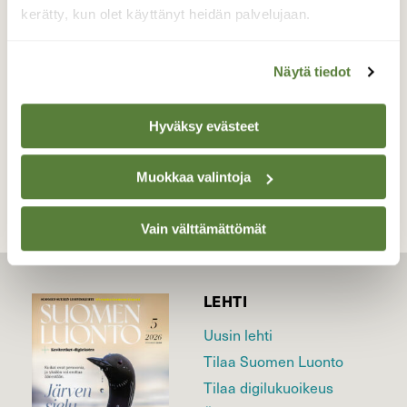
muut kasvit.
kerätty, kun olet käyttänyt heidän palvelujaan.
Valokuvaaja: Reijo Juurinen, Veikkola Kesäkuu
Näytä tiedot
Hyväksy evästeet
TAKAISIN LISTAAN
Muokkaa valintoja
Vain välttämättömät
LEHTI
Uusin lehti
Tilaa Suomen Luonto
Tilaa digilukuoikeus