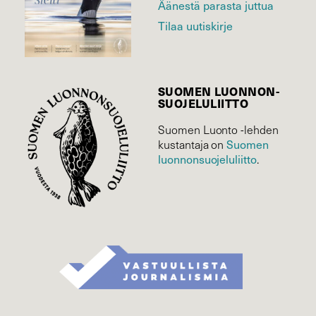
Äänestä parasta juttua
Tilaa uutiskirje
SUOMEN LUONNON­
SUOJELU­LIITTO
Suomen Luonto -lehden
kustantaja on
Suomen
luonnonsuojelu­liitto
.