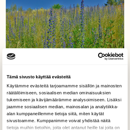
Tämä sivusto käyttää evästeitä
Käytämme evästeitä tarjoamamme sisällön ja mainosten
räätälöimiseen, sosiaalisen median ominaisuuksien
Vuorottelu toimii
tukemiseen ja kävijämäärämme analysoimiseen. Lisäksi
jaamme sosiaalisen median, mainosalan ja analytiikka-
Vain hetki sitten tällä paahteisella rinteellä
alan kumppaneillemme tietoja siitä, miten käytät
oli voikukan siemenpallot, mutta nyt
sivustoamme. Kumppanimme voivat yhdistää näitä
samassa paikassa kukkii neidonkielet ja
tietoja muihin tietoihin, joita olet antanut heille tai joita on