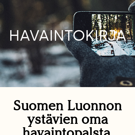
HAVAINTOKIRJA
Suomen Luonnon
ystävien oma
havaintopalsta.