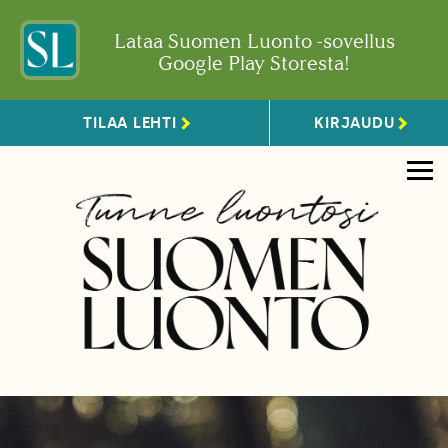
Lataa Suomen Luonto -sovellus
Google Play Storesta!
TILAA LEHTI
KIRJAUDU