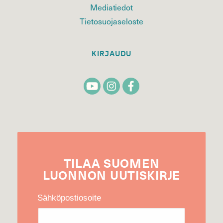
Mediatiedot
Tietosuojaseloste
KIRJAUDU
TILAA
SUOMEN
LUONNON
UUTIS­KIRJE
Sähköpostiosoite