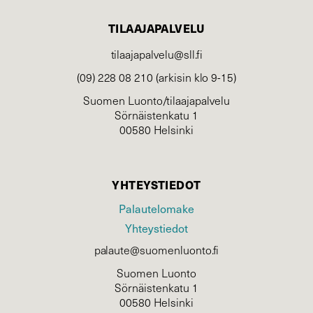
TILAAJAPALVELU
tilaajapalvelu@sll.fi
(09) 228 08 210 (arkisin klo 9-15)
Suomen Luonto/tilaajapalvelu
Sörnäistenkatu 1
00580 Helsinki
YHTEYSTIEDOT
Palautelomake
Yhteystiedot
palaute@suomenluonto.fi
Suomen Luonto
Sörnäistenkatu 1
00580 Helsinki