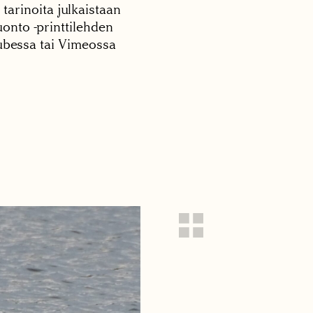
 tarinoita julkaistaan
onto -printtilehden
tubessa tai Vimeossa