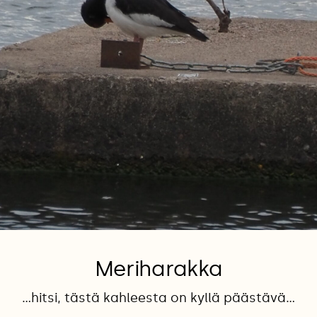
Meriharakka
...hitsi, tästä kahleesta on kyllä päästävä...