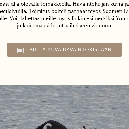
nasi alla olevalla lomakkeella. Havaintokirjan kuvia ja
tisivuilla. Toimitus poimii parhaat myös Suomen Lu
alle. Voit lähettää meille myös linkin esimerkiksi You
julkaisemaasi luontoaiheiseen videoon.
LÄHETÄ KUVA HAVAINTOKIRJAAN