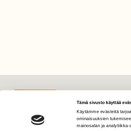
LEHTI
Uusin lehti
Tämä sivusto käyttää eväs
Tilaa Suomen Luonto
Käytämme evästeitä tarjoa
Tilaa digilukuoikeus
ominaisuuksien tukemisee
mainosalan ja analytiikka
Äänestä parasta juttua