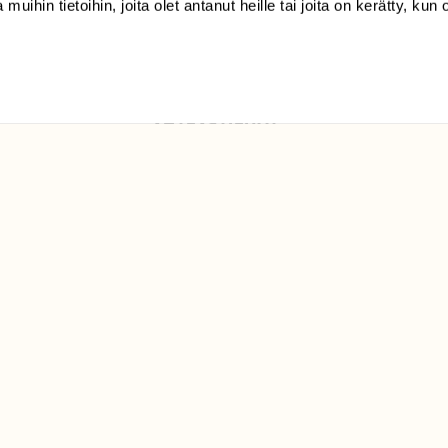
 muihin tietoihin, joita olet antanut heille tai joita on kerätty, kun 
Luonto/tilaajapalvelu
Sörnäistenkatu 1
00580 Helsinki
ELU­
YHTEYSTIEDOT
ntaja on
Palautelomake
Yhteystiedot
palaute@suomenluonto.fi
Suomen Luonto
Sörnäistenkatu 1
00580 Helsinki
Mediatiedot
Tietosuojaseloste
KIRJAUDU