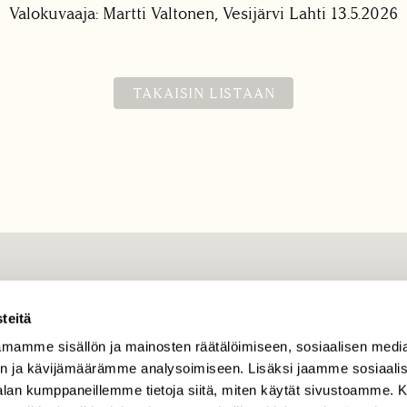
Valokuvaaja: Martti Valtonen, Vesijärvi Lahti 13.5.2026
TAKAISIN LISTAAN
TILAAJAPALVELU
tilaajapalvelu@sll.fi
teitä
mamme sisällön ja mainosten räätälöimiseen, sosiaalisen medi
(09) 228 08 210 (arkisin
klo 9-15)
n ja kävijämäärämme analysoimiseen. Lisäksi jaamme sosiaali
-alan kumppaneillemme tietoja siitä, miten käytät sivustoamme
Suomen