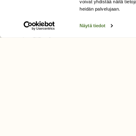
voivat yhdistää näitä tietoja
Tilaa uutiskirje
heidän palvelujaan.
Näytä tiedot
SUOMEN LUONNON­SUOJ
LIITTO
Suomen Luonto -lehden kusta
Suomen luonnonsuojelu­liitto
.