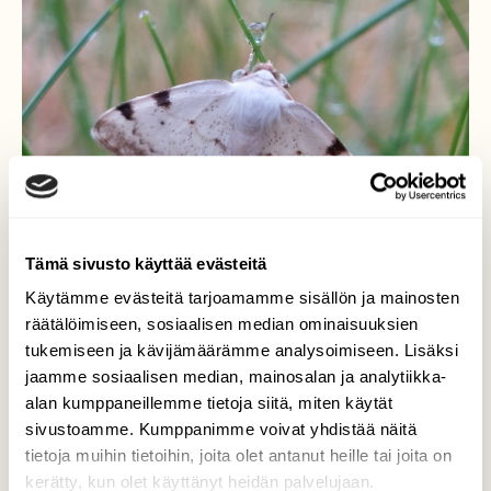
Tämä sivusto käyttää evästeitä
Käytämme evästeitä tarjoamamme sisällön ja mainosten
räätälöimiseen, sosiaalisen median ominaisuuksien
tukemiseen ja kävijämäärämme analysoimiseen. Lisäksi
jaamme sosiaalisen median, mainosalan ja analytiikka-
Täplätuomimittari
alan kumppaneillemme tietoja siitä, miten käytät
sivustoamme. Kumppanimme voivat yhdistää näitä
Perhonen lepäilee heinikossa.
tietoja muihin tietoihin, joita olet antanut heille tai joita on
Valokuvaaja: Tarja Naukkarinen, Savitaipale
kerätty, kun olet käyttänyt heidän palvelujaan.