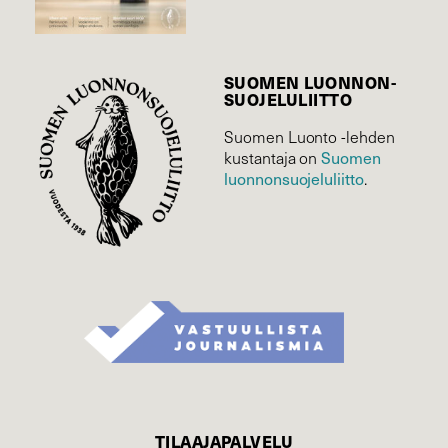
SUOMEN LUONNON­
SUOJELU­LIITTO
Suomen Luonto -lehden
Suomen
kustantaja on
luonnonsuojelu­liitto
.
TILAAJAPALVELU