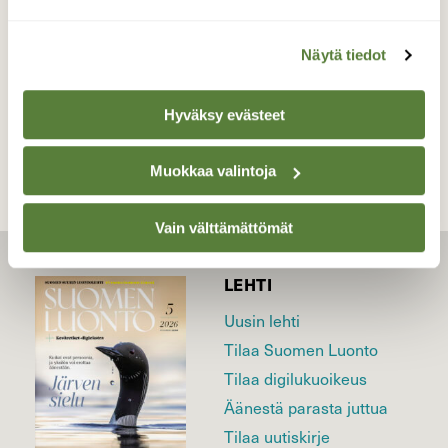
16.5.2026
Näytä tiedot
TAKAISIN LISTAAN
Hyväksy evästeet
Muokkaa valintoja
Vain välttämättömät
LEHTI
Uusin lehti
Tilaa Suomen Luonto
Tilaa digilukuoikeus
Äänestä parasta juttua
Tilaa uutiskirje