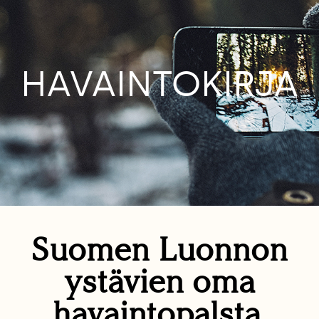
HAVAINTOKIRJA
Suomen Luonnon
ystävien oma
havaintopalsta.