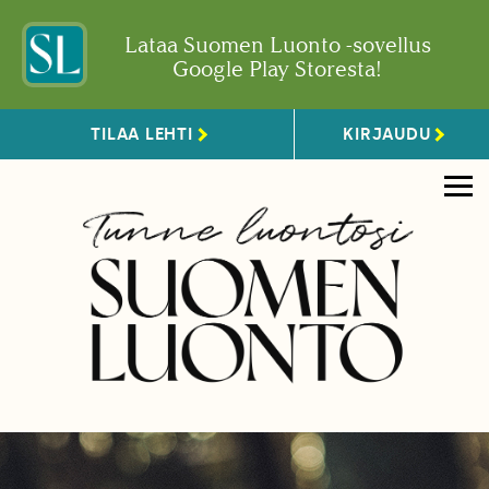
Lataa Suomen Luonto -sovellus
Google Play Storesta!
TILAA LEHTI
KIRJAUDU