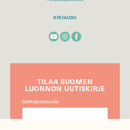
KIRJAUDU
TILAA
SUOMEN
LUONNON
UUTIS­KIRJE
Sähköpostiosoite
Hyväksyn tietojeni käytön uutiskirjeen