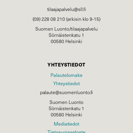
tilaajapalvelu@sll.fi
(09) 228 08 210 (arkisin klo 9-15)
Suomen Luonto/tilaajapalvelu
Sörnäistenkatu 1
00580 Helsinki
YHTEYSTIEDOT
Palautelomake
Yhteystiedot
palaute@suomenluonto.fi
Suomen Luonto
Sörnäistenkatu 1
00580 Helsinki
Mediatiedot
Tietosuojaseloste