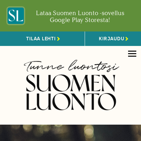
Lataa Suomen Luonto -sovellus
Google Play Storesta!
TILAA LEHTI
KIRJAUDU