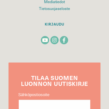
Mediatiedot
Tietosuojaseloste
KIRJAUDU
TILAA
SUOMEN
LUONNON
UUTIS­KIRJE
Sähköpostiosoite