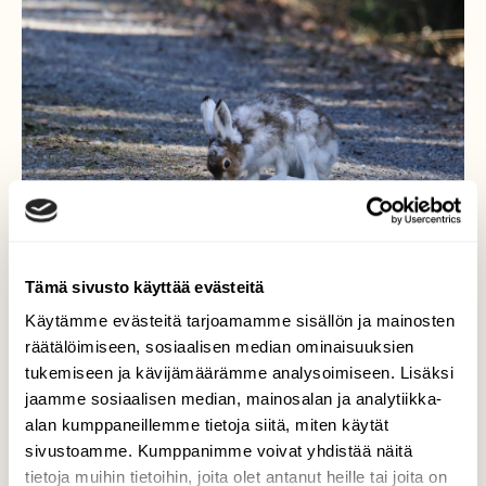
Tämä sivusto käyttää evästeitä
Käytämme evästeitä tarjoamamme sisällön ja mainosten
räätälöimiseen, sosiaalisen median ominaisuuksien
Metsäjänis, kuva 1
tukemiseen ja kävijämäärämme analysoimiseen. Lisäksi
jaamme sosiaalisen median, mainosalan ja analytiikka-
Kolilla näin viikonvaihteessa useita
alan kumppaneillemme tietoja siitä, miten käytät
metsäjäniksiä. Talviturkki on vaihtumassa
sivustoamme. Kumppanimme voivat yhdistää näitä
kesäturkkiin. Oli kyllä monenkirjavaa
tietoja muihin tietoihin, joita olet antanut heille tai joita on