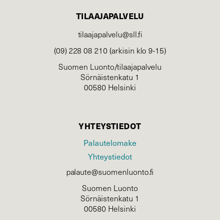
TILAAJAPALVELU
tilaajapalvelu@sll.fi
(09) 228 08 210 (arkisin klo 9-15)
Suomen Luonto/tilaajapalvelu
Sörnäistenkatu 1
00580 Helsinki
YHTEYSTIEDOT
Palautelomake
Yhteystiedot
palaute@suomenluonto.fi
Suomen Luonto
Sörnäistenkatu 1
00580 Helsinki