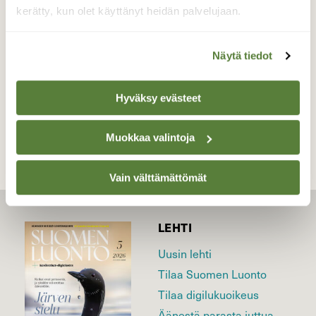
porukkaa liikkeellä.
kerätty, kun olet käyttänyt heidän palvelujaan.
Valokuvaaja: Jaana Saarelainen, Koli 13.5.2023
Näytä tiedot
TAKAISIN LISTAAN
Hyväksy evästeet
Muokkaa valintoja
Vain välttämättömät
LEHTI
Uusin lehti
Tilaa Suomen Luonto
Tilaa digilukuoikeus
Äänestä parasta juttua