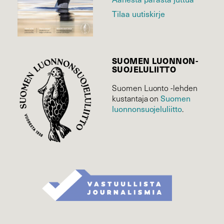
Tilaa uutiskirje
SUOMEN LUONNON­
SUOJELU­LIITTO
Suomen Luonto -lehden
kustantaja on
Suomen
luonnonsuojelu­liitto
.