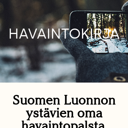
HAVAINTOKIRJA
Suomen Luonnon
ystävien oma
havaintopalsta.