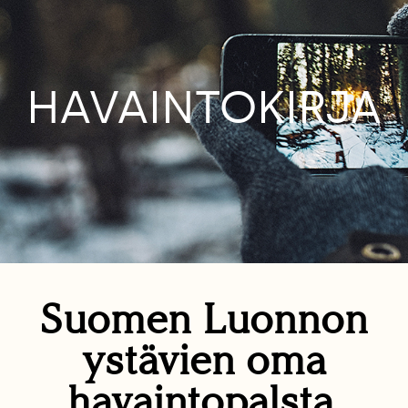
HAVAINTOKIRJA
Suomen Luonnon
ystävien oma
havaintopalsta.