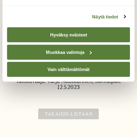
Näytä tiedot
Hyväksy evästeet
Muokkaa valintoja
Sitruunaperhonen
Sitruunaperhonen pajun kukinnolla.
Vain välttämättömät
Valokuvaaja: Tarja Naukkarinen, Savitaipale
12.5.2023
TAKAISIN LISTAAN