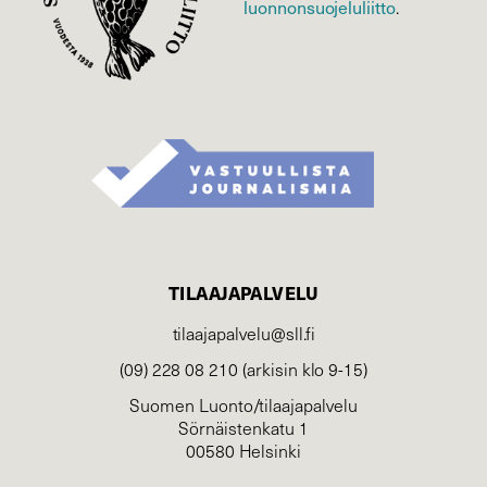
luonnonsuojelu­liitto
.
TILAAJAPALVELU
tilaajapalvelu@sll.fi
(09) 228 08 210 (arkisin klo 9-15)
Suomen Luonto/tilaajapalvelu
Sörnäistenkatu 1
00580 Helsinki