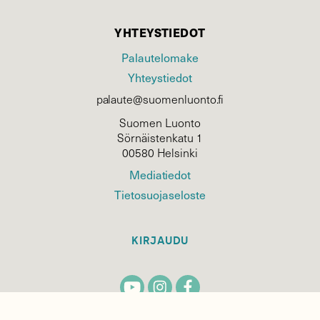
YHTEYSTIEDOT
Palautelomake
Yhteystiedot
palaute@suomenluonto.fi
Suomen Luonto
Sörnäistenkatu 1
00580 Helsinki
Mediatiedot
Tietosuojaseloste
KIRJAUDU