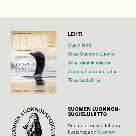
LEHTI
Uusin lehti
Tilaa Suomen Luonto
Tilaa digilukuoikeus
Äänestä parasta juttua
Tilaa uutiskirje
SUOMEN LUONNON­
SUOJELU­LIITTO
Suomen Luonto -lehden
Suomen
kustantaja on