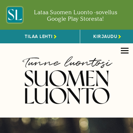
Lataa Suomen Luonto -sovellus
Google Play Storesta!
TILAA LEHTI
KIRJAUDU