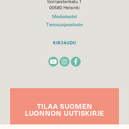
Sörnäistenkatu 1
00580 Helsinki
Mediatiedot
Tietosuojaseloste
KIRJAUDU
TILAA
SUOMEN
LUONNON
UUTIS­KIRJE
Sähköpostiosoite