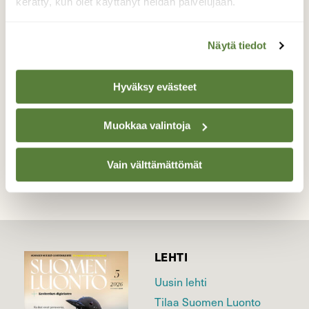
kerätty, kun olet käyttänyt heidän palvelujaan.
Pienen kuoriaisen iltatouhut
päivänkakkaralla.
Näytä tiedot
Valokuvaaja: Tarja Naukkarinen, Savitaipale
21.6.2026
Hyväksy evästeet
Muokkaa valintoja
TAKAISIN LISTAAN
Vain välttämättömät
LEHTI
Uusin lehti
Tilaa Suomen Luonto