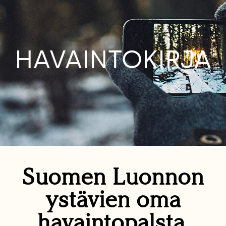
HAVAINTOKIRJA
Suomen Luonnon
ystävien oma
havaintopalsta.