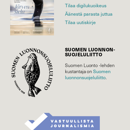
Tilaa digilukuoikeus
Äänestä parasta juttua
Tilaa uutiskirje
SUOMEN LUONNON­
SUOJELU­LIITTO
Suomen Luonto -lehden
Suomen
kustantaja on
luonnonsuojelu­liitto
.