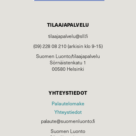
TILAAJAPALVELU
tilaajapalvelu@sll.fi
(09) 228 08 210 (arkisin klo 9-15)
Suomen Luonto/tilaajapalvelu
Sörnäistenkatu 1
00580 Helsinki
YHTEYSTIEDOT
Palautelomake
Yhteystiedot
palaute@suomenluonto.fi
Suomen Luonto