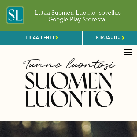
Lataa Suomen Luonto -sovellus
Google Play Storesta!
TILAA LEHTI
KIRJAUDU