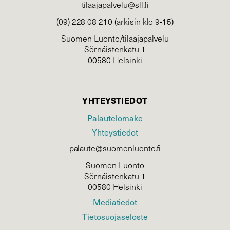
tilaajapalvelu@sll.fi
(09) 228 08 210 (arkisin klo 9-15)
Suomen Luonto/tilaajapalvelu
Sörnäistenkatu 1
00580 Helsinki
YHTEYSTIEDOT
Palautelomake
Yhteystiedot
palaute@suomenluonto.fi
Suomen Luonto
Sörnäistenkatu 1
00580 Helsinki
Mediatiedot
Tietosuojaseloste