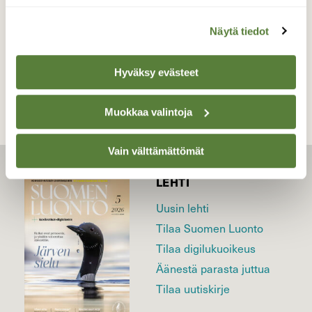
Näytä tiedot
TAKAISIN LISTAAN
Hyväksy evästeet
Muokkaa valintoja
Vain välttämättömät
LEHTI
Uusin lehti
Tilaa Suomen Luonto
Tilaa digilukuoikeus
Äänestä parasta juttua
Tilaa uutiskirje