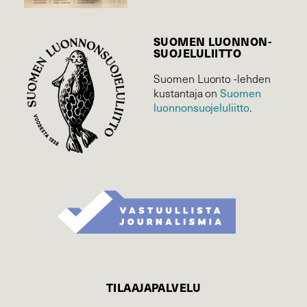
SUOMEN LUONNON­
SUOJELU­LIITTO
Suomen Luonto -lehden
kustantaja on
Suomen
luonnonsuojelu­liitto
.
TILAAJAPALVELU