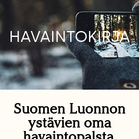
HAVAINTOKIRJA
Suomen Luonnon
ystävien oma
havaintopalsta.