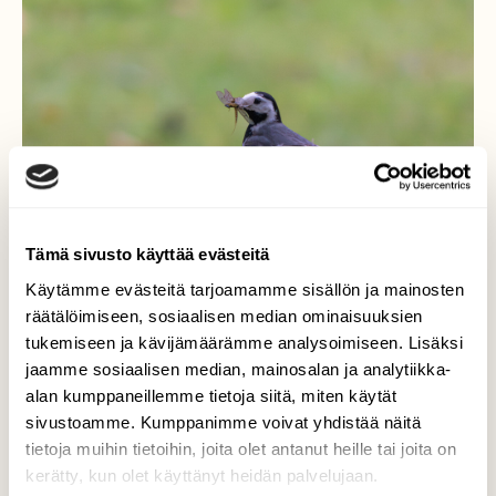
Tämä sivusto käyttää evästeitä
Käytämme evästeitä tarjoamamme sisällön ja mainosten
räätälöimiseen, sosiaalisen median ominaisuuksien
tukemiseen ja kävijämäärämme analysoimiseen. Lisäksi
jaamme sosiaalisen median, mainosalan ja analytiikka-
Västäräkki
alan kumppaneillemme tietoja siitä, miten käytät
sivustoamme. Kumppanimme voivat yhdistää näitä
Västäräkki (Motacilla alba)
tietoja muihin tietoihin, joita olet antanut heille tai joita on
kerätty, kun olet käyttänyt heidän palvelujaan.
Valokuvaaja: Markku Saarinen, Paimela 21.6