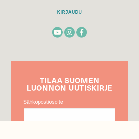
KIRJAUDU
TILAA
SUOMEN
LUONNON
UUTIS­KIRJE
Sähköpostiosoite
Hyväksyn tietojeni käytön uutiskirjeen
lähettämiseen