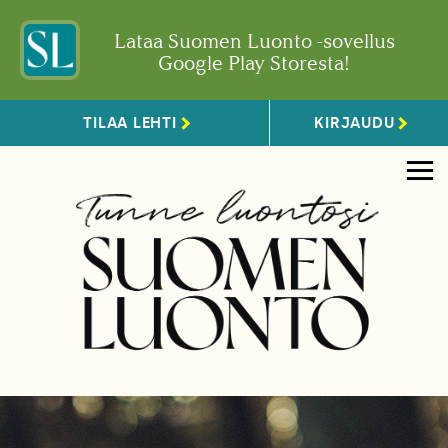
Lataa Suomen Luonto -sovellus
Google Play Storesta!
TILAA LEHTI
KIRJAUDU