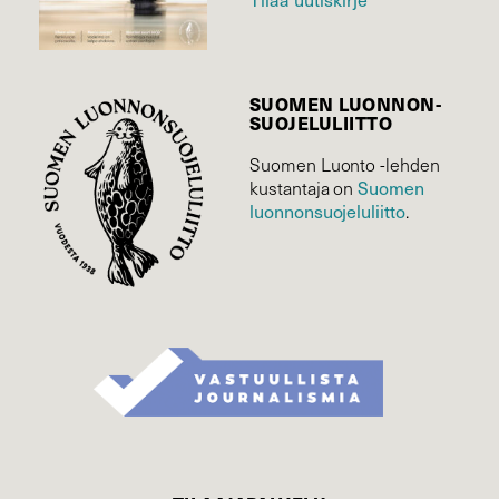
SUOMEN LUONNON­
SUOJELU­LIITTO
Suomen Luonto -lehden
Suomen
kustantaja on
luonnonsuojelu­liitto
.