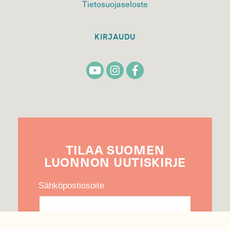
Tietosuojaseloste
KIRJAUDU
TILAA
SUOMEN
LUONNON
UUTIS­KIRJE
Sähköpostiosoite