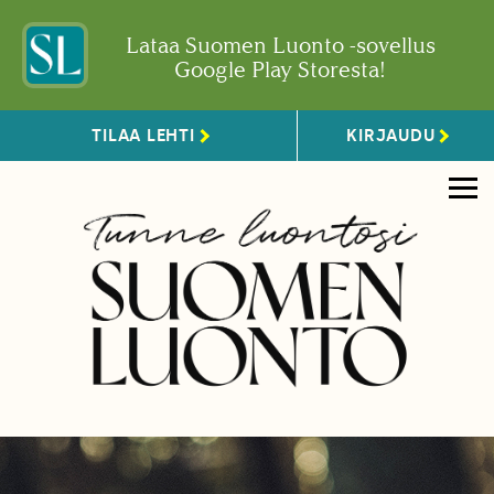
Lataa Suomen Luonto -sovellus
Google Play Storesta!
TILAA LEHTI
KIRJAUDU