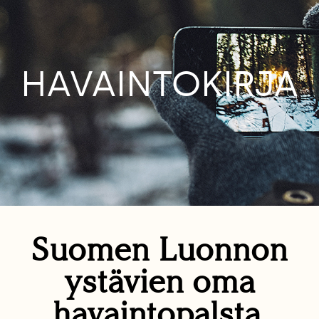
HAVAINTOKIRJA
Suomen Luonnon
ystävien oma
havaintopalsta.