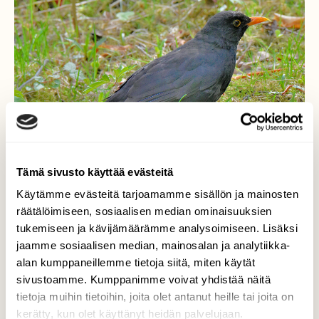
Tämä sivusto käyttää evästeitä
Käytämme evästeitä tarjoamamme sisällön ja mainosten
räätälöimiseen, sosiaalisen median ominaisuuksien
tukemiseen ja kävijämäärämme analysoimiseen. Lisäksi
jaamme sosiaalisen median, mainosalan ja analytiikka-
Mustarastas
alan kumppaneillemme tietoja siitä, miten käytät
sivustoamme. Kumppanimme voivat yhdistää näitä
Jolla on käyrä nokan kärki. Sillä voi kaivaa
tietoja muihin tietoihin, joita olet antanut heille tai joita on
matoja.
kerätty, kun olet käyttänyt heidän palvelujaan.