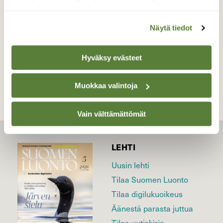
Valokuvaaja: Reijo Juurinen, Veikkola Toukokuu
Näytä tiedot
TAKAISIN LISTAAN
Hyväksy evästeet
Muokkaa valintoja
Vain välttämättömät
LEHTI
Uusin lehti
Tilaa Suomen Luonto
Tilaa digilukuoikeus
Äänestä parasta juttua
Tilaa uutiskirje