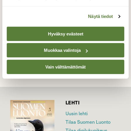
Tuli juomaan lammikostani. Käy nykyään
harvoin, kun on pesimä kiireitä toisaalla.
Näytä tiedot
Valokuvaaja: Reijo Juurinen, Veikkola Toukokuu
Hyväksy evästeet
TAKAISIN LISTAAN
Muokkaa valintoja
Vain välttämättömät
LEHTI
Uusin lehti
Tilaa Suomen Luonto
Tilaa digilukuoikeus