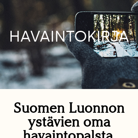
HAVAINTOKIRJA
Suomen Luonnon
ystävien oma
havaintopalsta.