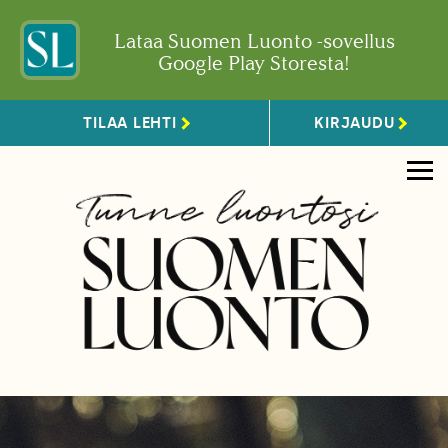
Lataa Suomen Luonto -sovellus
Google Play Storesta!
TILAA LEHTI
KIRJAUDU