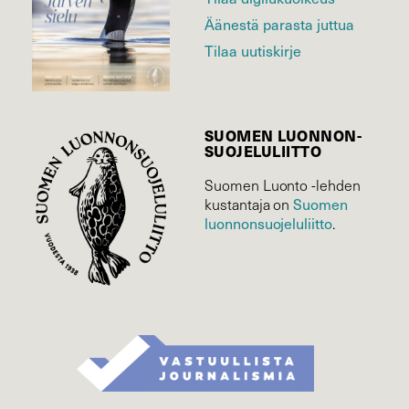
Äänestä parasta juttua
Tilaa uutiskirje
SUOMEN LUONNON­
SUOJELU­LIITTO
Suomen Luonto -lehden
Suomen
kustantaja on
luonnonsuojelu­liitto
.