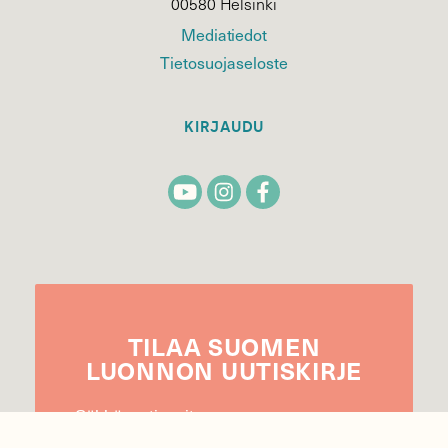
00580 Helsinki
Mediatiedot
Tietosuojaseloste
KIRJAUDU
TILAA
SUOMEN
LUONNON
UUTIS­KIRJE
Sähköpostiosoite