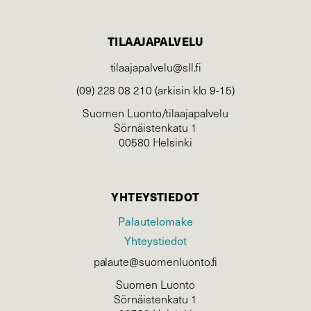
TILAAJAPALVELU
tilaajapalvelu@sll.fi
(09) 228 08 210 (arkisin klo 9-15)
Suomen Luonto/tilaajapalvelu
Sörnäistenkatu 1
00580 Helsinki
YHTEYSTIEDOT
Palautelomake
Yhteystiedot
palaute@suomenluonto.fi
Suomen Luonto
Sörnäistenkatu 1