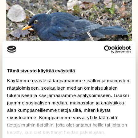
Tämä sivusto käyttää evästeitä
Käytämme evästeitä tarjoamamme sisällön ja mainosten
räätälöimiseen, sosiaalisen median ominaisuuksien
tukemiseen ja kävijämäärämme analysoimiseen. Lisäksi
Mustarastas etsii ruokaa
jaamme sosiaalisen median, mainosalan ja analytiikka-
alan kumppaneillemme tietoja siitä, miten käytät
Se kääntelee vanhoja lehtikasoja.
sivustoamme. Kumppanimme voivat yhdistää näitä
tietoja muihin tietoihin, joita olet antanut heille tai joita on
Valokuvaaja: Reijo Juurinen, Veikkola Maaliskuu
kerätty, kun olet käyttänyt heidän palvelujaan.