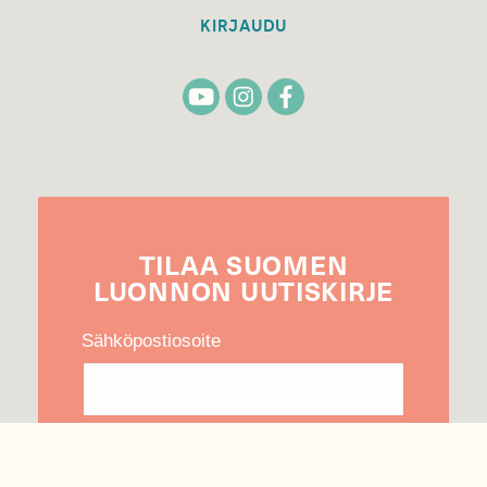
KIRJAUDU
TILAA
SUOMEN
LUONNON
UUTIS­KIRJE
Sähköpostiosoite
Hyväksyn tietojeni käytön uutiskirjeen
lähettämiseen