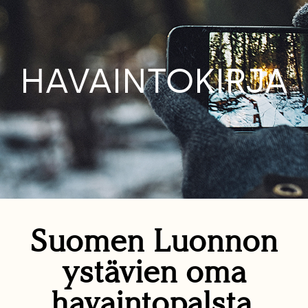
HAVAINTOKIRJA
Suomen Luonnon
ystävien oma
havaintopalsta.