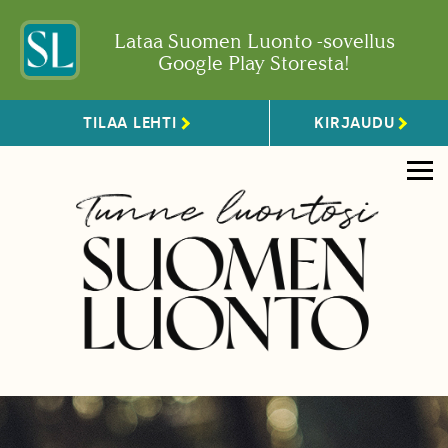
Lataa Suomen Luonto -sovellus
Google Play Storesta!
TILAA LEHTI
KIRJAUDU