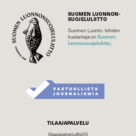
SUOMEN LUONNON­
SUOJELU­LIITTO
Suomen Luonto -lehden
Suomen
kustantaja on
luonnonsuojelu­liitto
.
TILAAJAPALVELU
tilaajapalvelu@sll.fi