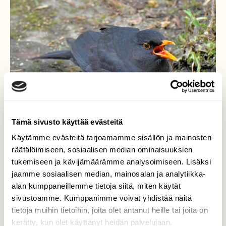
Tämä sivusto käyttää evästeitä
Käytämme evästeitä tarjoamamme sisällön ja mainosten
räätälöimiseen, sosiaalisen median ominaisuuksien
tukemiseen ja kävijämäärämme analysoimiseen. Lisäksi
jaamme sosiaalisen median, mainosalan ja analytiikka-
alan kumppaneillemme tietoja siitä, miten käytät
sivustoamme. Kumppanimme voivat yhdistää näitä
Mustarastas juomassa
tietoja muihin tietoihin, joita olet antanut heille tai joita on
kerätty, kun olet käyttänyt heidän palvelujaan.