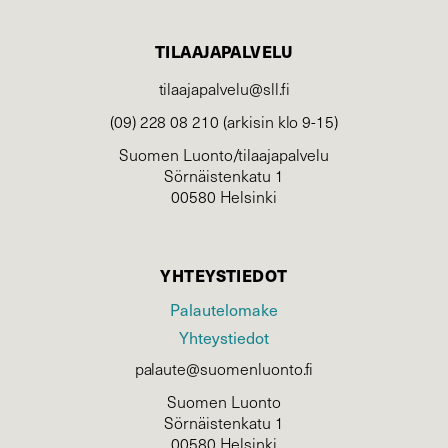
TILAAJAPALVELU
tilaajapalvelu@sll.fi
(09) 228 08 210 (arkisin klo 9-15)
Suomen Luonto/tilaajapalvelu
Sörnäistenkatu 1
00580 Helsinki
YHTEYSTIEDOT
Palautelomake
Yhteystiedot
palaute@suomenluonto.fi
Suomen Luonto
Sörnäistenkatu 1
00580 Helsinki