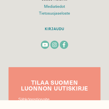
Mediatiedot
Tietosuojaseloste
KIRJAUDU
TILAA
SUOMEN
LUONNON
UUTIS­KIRJE
Sähköpostiosoite