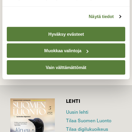
Aamun lämpö sulatti lammikon jään ja linnut
pääsivät taas juomaan ja kylpemään.
Näytä tiedot
Valokuvaaja: Reijo Juurinen, Veikkola Maaliskuu
Hyväksy evästeet
TAKAISIN LISTAAN
Muokkaa valintoja
Vain välttämättömät
LEHTI
Uusin lehti
Tilaa Suomen Luonto
Tilaa digilukuoikeus