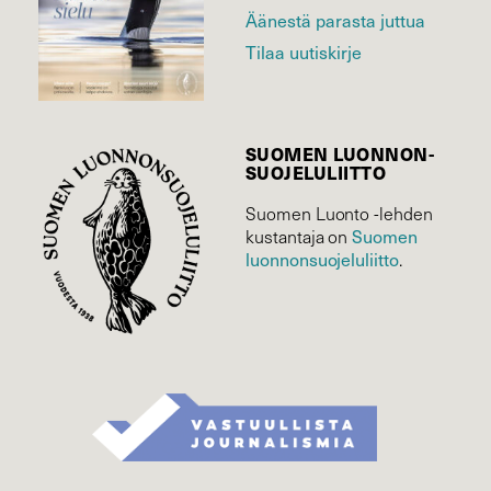
Äänestä parasta juttua
Tilaa uutiskirje
SUOMEN LUONNON­
SUOJELU­LIITTO
Suomen Luonto -lehden
kustantaja on
Suomen
luonnonsuojelu­liitto
.