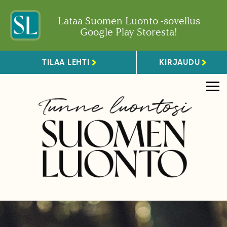
Lataa Suomen Luonto -sovellus
Google Play Storesta!
TILAA LEHTI
KIRJAUDU