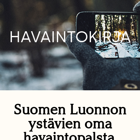
HAVAINTOKIRJA
Suomen Luonnon
ystävien oma
havaintopalsta.