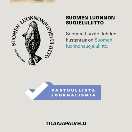
SUOMEN LUONNON­
SUOJELU­LIITTO
Suomen Luonto -lehden
Suomen
kustantaja on
luonnonsuojelu­liitto
.
TILAAJAPALVELU