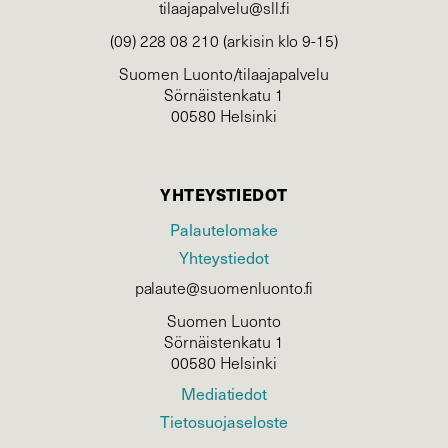
tilaajapalvelu@sll.fi
(09) 228 08 210 (arkisin klo 9-15)
Suomen Luonto/tilaajapalvelu
Sörnäistenkatu 1
00580 Helsinki
YHTEYSTIEDOT
Palautelomake
Yhteystiedot
palaute@suomenluonto.fi
Suomen Luonto
Sörnäistenkatu 1
00580 Helsinki
Mediatiedot
Tietosuojaseloste