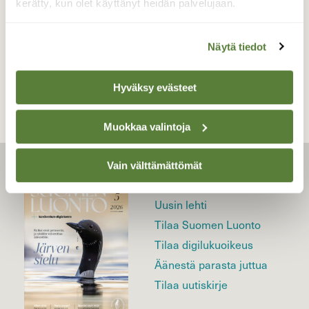
kerätty, kun olet käyttänyt heidän palvelujaan.
Näytä tiedot
TAKAISIN LISTAAN
Hyväksy evästeet
Muokkaa valintoja
Vain välttämättömät
LEHTI
Uusin lehti
Tilaa Suomen Luonto
Tilaa digilukuoikeus
Äänestä parasta juttua
Tilaa uutiskirje