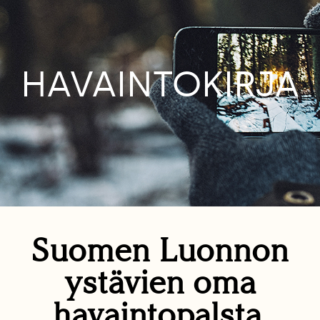
HAVAINTOKIRJA
Suomen Luonnon
ystävien oma
havaintopalsta.