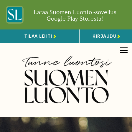
Lataa Suomen Luonto -sovellus
Google Play Storesta!
TILAA LEHTI
KIRJAUDU