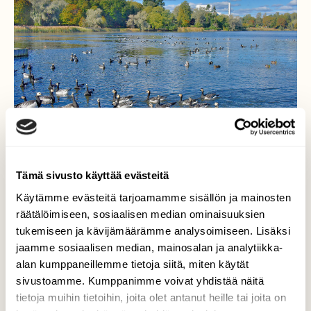
Tämä sivusto käyttää evästeitä
Käytämme evästeitä tarjoamamme sisällön ja mainosten
Muuton valmistelua
räätälöimiseen, sosiaalisen median ominaisuuksien
tukemiseen ja kävijämäärämme analysoimiseen. Lisäksi
Valkoposkihanhet laskeutuivat veteen. Niitä
jaamme sosiaalisen median, mainosalan ja analytiikka-
oli jo aika paljon. Lokakuussa on lähtö
alan kumppaneillemme tietoja siitä, miten käytät
etelään.
sivustoamme. Kumppanimme voivat yhdistää näitä
tietoja muihin tietoihin, joita olet antanut heille tai joita on
Valokuvaaja: Reijo Juurinen, Töölönlahti Syyskuu