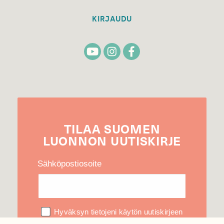
KIRJAUDU
TILAA
SUOMEN
LUONNON
UUTIS­KIRJE
Sähköpostiosoite
Hyväksyn tietojeni käytön uutiskirjeen
lähettämiseen