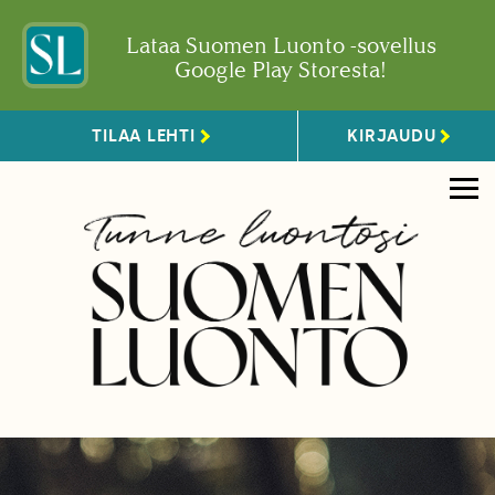
Lataa Suomen Luonto -sovellus
Google Play Storesta!
TILAA LEHTI
KIRJAUDU