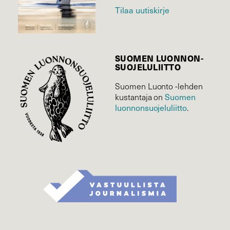
Tilaa uutiskirje
SUOMEN LUONNON­
SUOJELU­LIITTO
Suomen Luonto -lehden
kustantaja on
Suomen
luonnonsuojelu­liitto
.