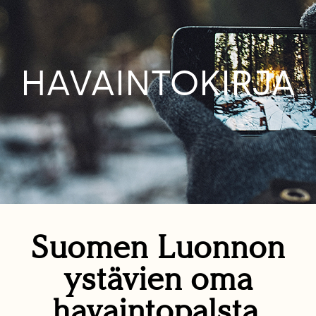
HAVAINTOKIRJA
Suomen Luonnon
ystävien oma
havaintopalsta.