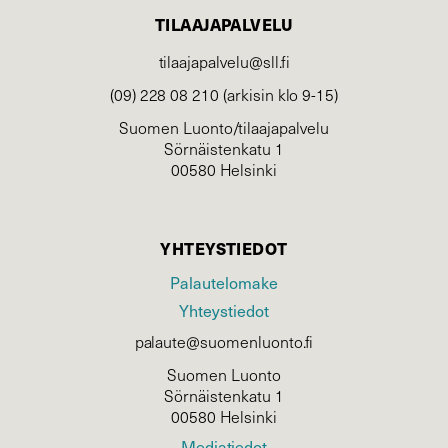
TILAAJAPALVELU
tilaajapalvelu@sll.fi
(09) 228 08 210 (arkisin klo 9-15)
Suomen Luonto/tilaajapalvelu
Sörnäistenkatu 1
00580 Helsinki
YHTEYSTIEDOT
Palautelomake
Yhteystiedot
palaute@suomenluonto.fi
Suomen Luonto
Sörnäistenkatu 1
00580 Helsinki
Mediatiedot