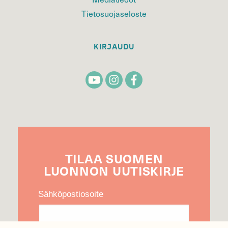
Tietosuojaseloste
KIRJAUDU
TILAA
SUOMEN
LUONNON
UUTIS­KIRJE
Sähköpostiosoite