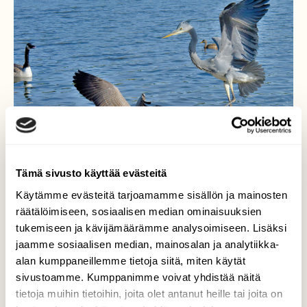
Tämä sivusto käyttää evästeitä
Käytämme evästeitä tarjoamamme sisällön ja mainosten
räätälöimiseen, sosiaalisen median ominaisuuksien
tukemiseen ja kävijämäärämme analysoimiseen. Lisäksi
Pientä nokittelua
jaamme sosiaalisen median, mainosalan ja analytiikka-
alan kumppaneillemme tietoja siitä, miten käytät
Haikara laskeutui lintu rannalle, mutta
sivustoamme. Kumppanimme voivat yhdistää näitä
siitähän hanhi ei tykännyt, vaan kävi
tietoja muihin tietoihin, joita olet antanut heille tai joita on
kimppuun. Haikara päätti poistua.