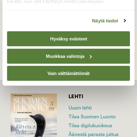
kerätty, kun olet käyttänyt heidän palvelujaan.
Valokuvaaja: Reijo Juurinen, Töölönlahti Syyskuu
Näytä tiedot
Hyväksy evästeet
TAKAISIN LISTAAN
Muokkaa valintoja
Vain välttämättömät
LEHTI
Uusin lehti
Tilaa Suomen Luonto
Tilaa digilukuoikeus
Äänestä parasta juttua