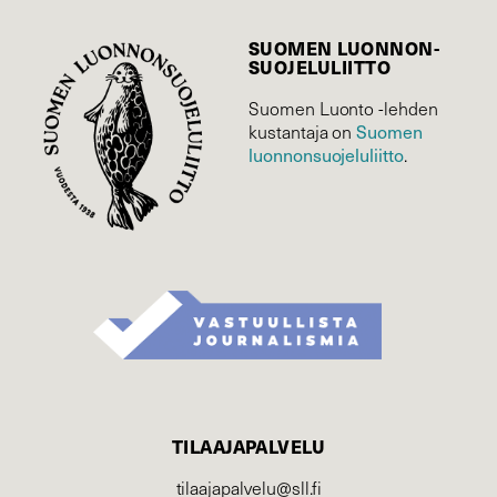
SUOMEN LUONNON­
SUOJELU­LIITTO
Suomen Luonto -lehden
Suomen
kustantaja on
luonnonsuojelu­liitto
.
TILAAJAPALVELU
tilaajapalvelu@sll.fi