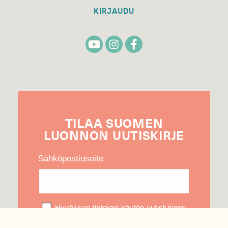
KIRJAUDU
TILAA
SUOMEN
LUONNON
UUTIS­KIRJE
Sähköpostiosoite
Hyväksyn tietojeni käytön uutiskirjeen
lähettämiseen