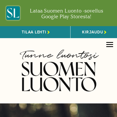
Lataa Suomen Luonto -sovellus
Google Play Storesta!
TILAA LEHTI
KIRJAUDU