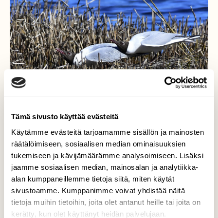
Tämä sivusto käyttää evästeitä
Käytämme evästeitä tarjoamamme sisällön ja mainosten
räätälöimiseen, sosiaalisen median ominaisuuksien
Naurulokit
tukemiseen ja kävijämäärämme analysoimiseen. Lisäksi
jaamme sosiaalisen median, mainosalan ja analytiikka-
Vaara uhkaa yläilmoista.
alan kumppaneillemme tietoja siitä, miten käytät
sivustoamme. Kumppanimme voivat yhdistää näitä
Valokuvaaja: Markku Pelkonen, Jyväskylä
tietoja muihin tietoihin, joita olet antanut heille tai joita on
12.05.2025
kerätty, kun olet käyttänyt heidän palvelujaan.