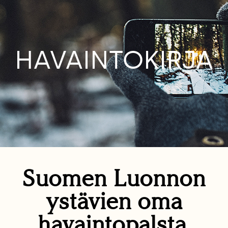
HAVAINTOKIRJA
Suomen Luonnon
ystävien oma
havaintopalsta.