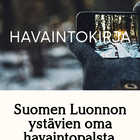
HAVAINTOKIRJA
Suomen Luonnon
ystävien oma
havaintopalsta.