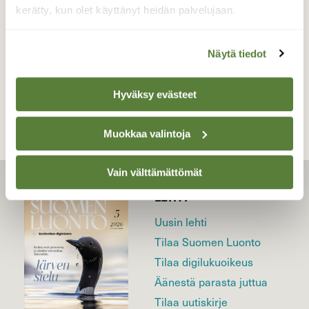
3.5.2025
kerätty, kun olet käyttänyt heidän palvelujaan.
Näytä tiedot
TAKAISIN LISTAAN
Hyväksy evästeet
Muokkaa valintoja
Vain välttämättömät
LEHTI
Uusin lehti
Tilaa Suomen Luonto
Tilaa digilukuoikeus
Äänestä parasta juttua
Tilaa uutiskirje