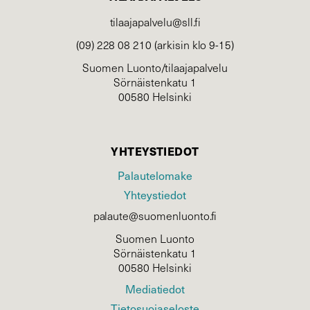
tilaajapalvelu@sll.fi
(09) 228 08 210 (arkisin klo 9-15)
Suomen Luonto/tilaajapalvelu
Sörnäistenkatu 1
00580 Helsinki
YHTEYSTIEDOT
Palautelomake
Yhteystiedot
palaute@suomenluonto.fi
Suomen Luonto
Sörnäistenkatu 1
00580 Helsinki
Mediatiedot
Tietosuojaseloste