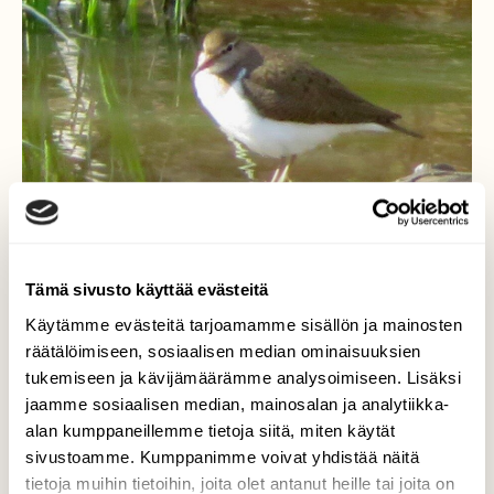
Tämä sivusto käyttää evästeitä
Käytämme evästeitä tarjoamamme sisällön ja mainosten
Rantasipi
räätälöimiseen, sosiaalisen median ominaisuuksien
tukemiseen ja kävijämäärämme analysoimiseen. Lisäksi
Rantasipeillä oli taisi olla pariutumispuuhat
jaamme sosiaalisen median, mainosalan ja analytiikka-
joessa olevalla puunrungolla; toinen istui
alan kumppaneillemme tietoja siitä, miten käytät
parin metrin päässä.
sivustoamme. Kumppanimme voivat yhdistää näitä
Valokuvaaja: Risto Kangassalo, Raisionjoki, Raisio
tietoja muihin tietoihin, joita olet antanut heille tai joita on