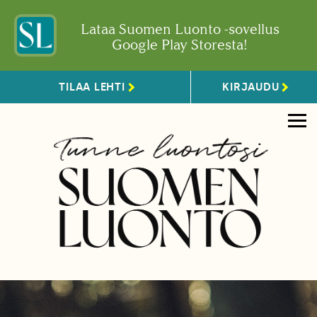
Lataa Suomen Luonto -sovellus
Google Play Storesta!
TILAA LEHTI
KIRJAUDU