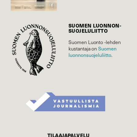
SUOMEN LUONNON­
SUOJELU­LIITTO
Suomen Luonto -lehden
Suomen
kustantaja on
luonnonsuojelu­liitto
.
TILAAJAPALVELU