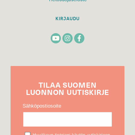
KIRJAUDU
TILAA
SUOMEN
LUONNON
UUTIS­KIRJE
Sähköpostiosoite
Hyväksyn tietojeni käytön uutiskirjeen