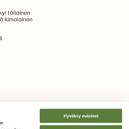
yi tällainen
nä kimalainen
6
Hyväksy evästeet
an