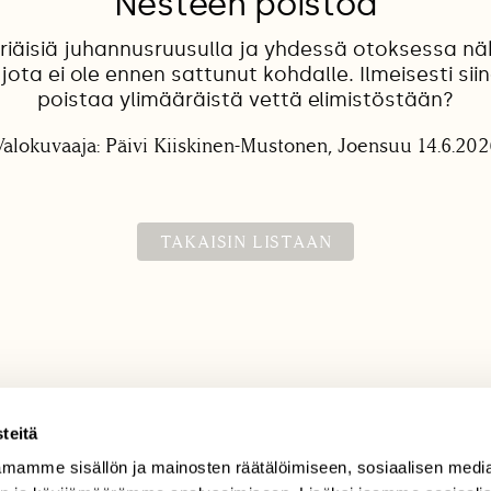
Nesteen poistoa
rriäisiä juhannusruusulla ja yhdessä otoksessa näk
ota ei ole ennen sattunut kohdalle. Ilmeisesti sii
poistaa ylimääräistä vettä elimistöstään?
Valokuvaaja: Päivi Kiiskinen-Mustonen, Joensuu 14.6.202
TAKAISIN LISTAAN
teitä
mamme sisällön ja mainosten räätälöimiseen, sosiaalisen medi
TILAAJAPALVELU