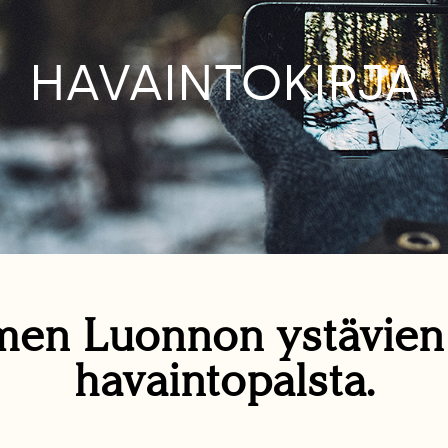
HAVAINTOKIRJA
en Luonnon ystävie
havaintopalsta.