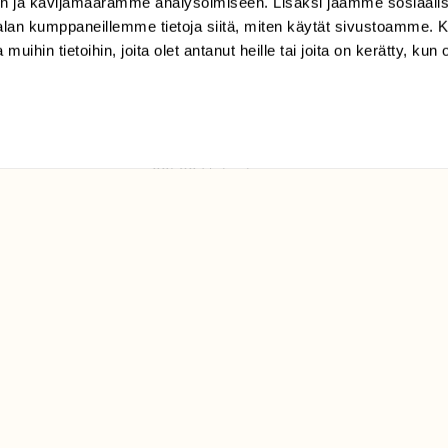
n ja kävijämäärämme analysoimiseen. Lisäksi jaamme sosiaali
tilaajapalvelu@sll.fi
-alan kumppaneillemme tietoja siitä, miten käytät sivustoamme
 muihin tietoihin, joita olet antanut heille tai joita on kerätty, kun 
(09) 228 08 210 (arkisin
klo 9-15)
Suomen
Luonto/tilaajapalvelu
Sörnäistenkatu 1
00580 Helsinki
ELU­
YHTEYSTIEDOT
ntaja on
Palautelomake
Yhteystiedot
palaute@suomenluonto.fi
Suomen Luonto
Sörnäistenkatu 1
00580 Helsinki
Mediatiedot