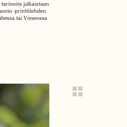
 tarinoita julkaistaan
onto -printtilehden
tubessa tai Vimeossa