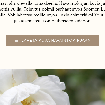
nasi alla olevalla lomakkeella. Havaintokirjan kuvia ja
tisivuilla. Toimitus poimii parhaat myös Suomen Lu
alle. Voit lähettää meille myös linkin esimerkiksi You
julkaisemaasi luontoaiheiseen videoon.
LÄHETÄ KUVA HAVAINTOKIRJAAN