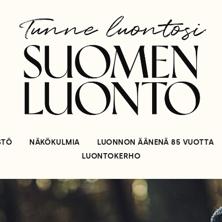
STÖ
NÄKÖKULMIA
LUONNON ÄÄNENÄ 85 VUOTTA
LUONTOKERHO