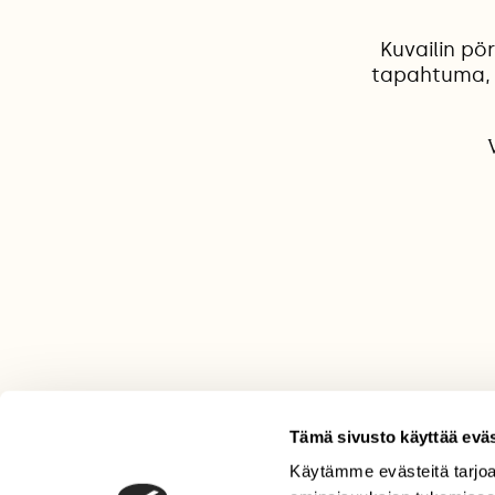
Kuvailin pö
tapahtuma, j
Tämä sivusto käyttää eväs
Käytämme evästeitä tarjoa
LEHTI