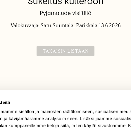
Sukellus kulleroon
Pyjamalude visiitillä
Valokuvaaja: Satu Suuntala, Parikkala 13.6.2026
TAKAISIN LISTAAN
teitä
mamme sisällön ja mainosten räätälöimiseen, sosiaalisen medi
TILAAJAPALVELU
n ja kävijämäärämme analysoimiseen. Lisäksi jaamme sosiaali
tilaajapalvelu@sll.fi
-alan kumppaneillemme tietoja siitä, miten käytät sivustoamme