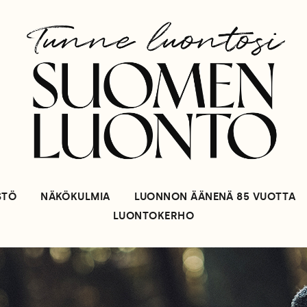
STÖ
NÄKÖKULMIA
LUONNON ÄÄNENÄ 85 VUOTTA
LUONTOKERHO