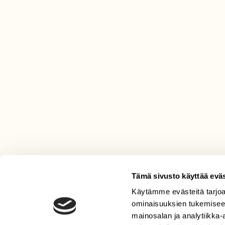
Tämä sivusto käyttää eväs
Käytämme evästeitä tarjoa
LEHTI
ominaisuuksien tukemisee
Uusin lehti
mainosalan ja analytiikka