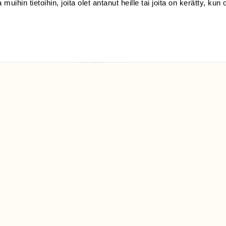
 muihin tietoihin, joita olet antanut heille tai joita on kerätty, kun 
(09) 228 08 210 (arkisin
klo 9-15)
Suomen
Luonto/tilaajapalvelu
Sörnäistenkatu 1
00580 Helsinki
ELU­
YHTEYSTIEDOT
ntaja on
Palautelomake
Yhteystiedot
palaute@suomenluonto.fi
Suomen Luonto
Sörnäistenkatu 1
00580 Helsinki
Mediatiedot
Tietosuojaseloste