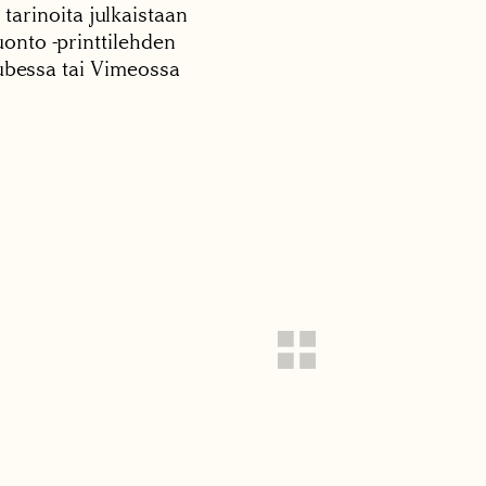
 tarinoita julkaistaan
onto -printtilehden
tubessa tai Vimeossa