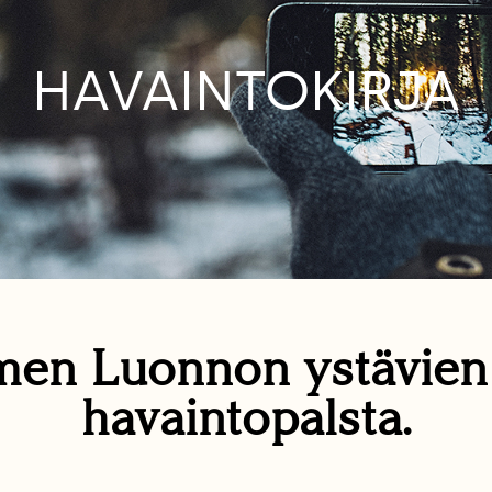
HAVAINTOKIRJA
en Luonnon ystävie
havaintopalsta.