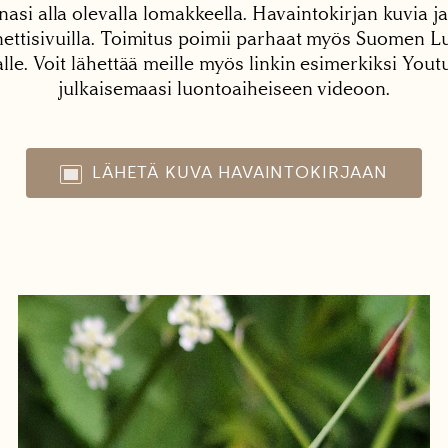
nasi alla olevalla lomakkeella. Havaintokirjan kuvia ja
tisivuilla. Toimitus poimii parhaat myös Suomen Lu
alle. Voit lähettää meille myös linkin esimerkiksi You
julkaisemaasi luontoaiheiseen videoon.
LÄHETÄ KUVA HAVAINTOKIRJAAN