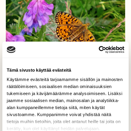
Tämä sivusto käyttää evästeitä
Käytämme evästeitä tarjoamamme sisällön ja mainosten
räätälöimiseen, sosiaalisen median ominaisuuksien
tukemiseen ja kävijämäärämme analysoimiseen. Lisäksi
Niittyhopeatäplä
jaamme sosiaalisen median, mainosalan ja analytiikka-
alan kumppaneillemme tietoja siitä, miten käytät
Perhonen kukkakedolla.
sivustoamme. Kumppanimme voivat yhdistää näitä
tietoja muihin tietoihin, joita olet antanut heille tai joita on
Valokuvaaja: Tarja Naukkarinen, Savitaipale
kerätty, kun olet käyttänyt heidän palvelujaan.
27.6.2026