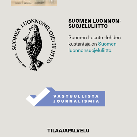
SUOMEN LUONNON­
SUOJELU­LIITTO
Suomen Luonto -lehden
kustantaja on
Suomen
luonnonsuojelu­liitto
.
TILAAJAPALVELU