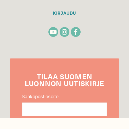
KIRJAUDU
TILAA
SUOMEN
LUONNON
UUTIS­KIRJE
Sähköpostiosoite
Hyväksyn tietojeni käytön uutiskirjeen