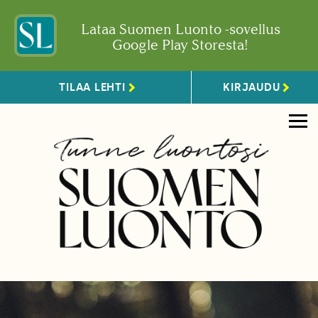
Lataa Suomen Luonto -sovellus
Google Play Storesta!
TILAA LEHTI
KIRJAUDU