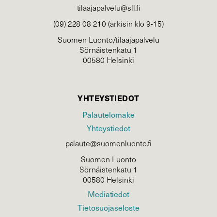
tilaajapalvelu@sll.fi
(09) 228 08 210 (arkisin klo 9-15)
Suomen Luonto/tilaajapalvelu
Sörnäistenkatu 1
00580 Helsinki
YHTEYSTIEDOT
Palautelomake
Yhteystiedot
palaute@suomenluonto.fi
Suomen Luonto
Sörnäistenkatu 1
00580 Helsinki
Mediatiedot
Tietosuojaseloste