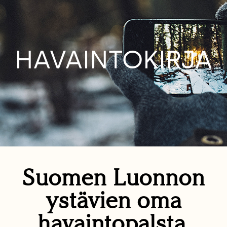
HAVAINTOKIRJA
Suomen Luonnon
ystävien oma
havaintopalsta.