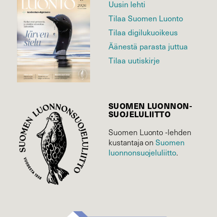
Uusin lehti
Tilaa Suomen Luonto
Tilaa digilukuoikeus
Äänestä parasta juttua
Tilaa uutiskirje
SUOMEN LUONNON­
SUOJELU­LIITTO
Suomen Luonto -lehden
kustantaja on
Suomen
luonnonsuojelu­liitto
.