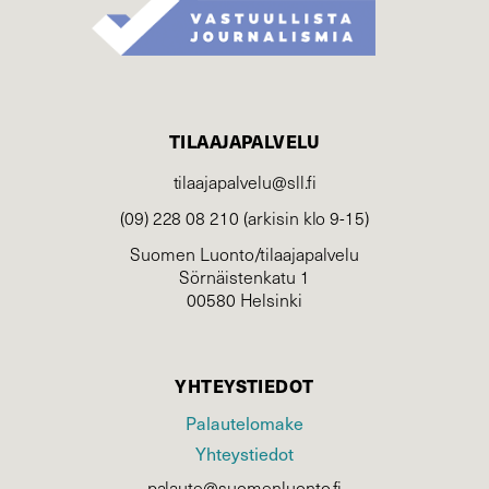
TILAAJAPALVELU
tilaajapalvelu@sll.fi
(09) 228 08 210 (arkisin klo 9-15)
Suomen Luonto/tilaajapalvelu
Sörnäistenkatu 1
00580 Helsinki
YHTEYSTIEDOT
Palautelomake
Yhteystiedot
palaute@suomenluonto.fi