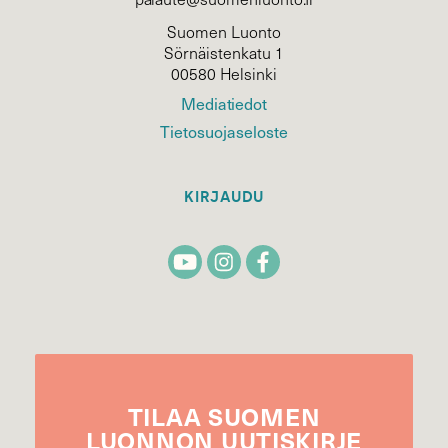
Suomen Luonto
Sörnäistenkatu 1
00580 Helsinki
Mediatiedot
Tietosuojaseloste
KIRJAUDU
TILAA
SUOMEN
LUONNON
UUTIS­KIRJE