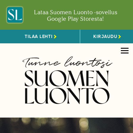
Lataa Suomen Luonto -sovellus
Google Play Storesta!
TILAA LEHTI
KIRJAUDU