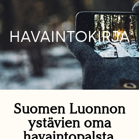
HAVAINTOKIRJA
Suomen Luonnon
ystävien oma
havaintopalsta.