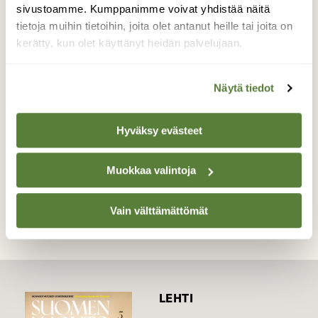
roskapussia viedessä, kamera sattui
sivustoamme. Kumppanimme voivat yhdistää näitä
olemaan mukana ja pääsin tekemään
tietoja muihin tietoihin, joita olet antanut heille tai joita on
tuttavuutta viirupöllön poikasten kanssa. Voi
kerätty, kun olet käyttänyt heidän palvelujaan.
miten hienoja olivat!
Valokuvaaja: Tuija Kuorikoski, Öja, Kokkola
Näytä tiedot
27.6.2026
Hyväksy evästeet
TAKAISIN LISTAAN
Muokkaa valintoja
Vain välttämättömät
LEHTI