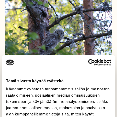
Tämä sivusto käyttää evästeitä
Käytämme evästeitä tarjoamamme sisällön ja mainosten
Viirupöllö poikanen
räätälöimiseen, sosiaalisen median ominaisuuksien
tukemiseen ja kävijämäärämme analysoimiseen. Lisäksi
Tänä kesänä olen harjoitellut lintujen
jaamme sosiaalisen median, mainosalan ja analytiikka-
kuvaamista. Ei ole hötäisen ihmisen hommaa
alan kumppaneillemme tietoja siitä, miten käytät
ja onnistuminen vaatii myös tuuria. Mökillä,