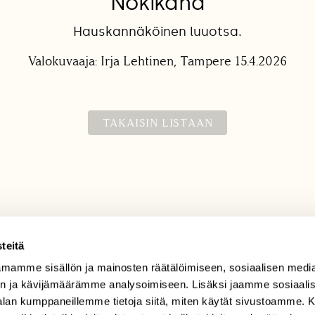
Nokikana
Hauskannäköinen luuotsa.
Valokuvaaja: Irja Lehtinen, Tampere 15.4.2026
TAKAISIN LISTAAN
teitä
mamme sisällön ja mainosten räätälöimiseen, sosiaalisen medi
TILAAJAPALVELU
n ja kävijämäärämme analysoimiseen. Lisäksi jaamme sosiaali
tilaajapalvelu@sll.fi
-alan kumppaneillemme tietoja siitä, miten käytät sivustoamme