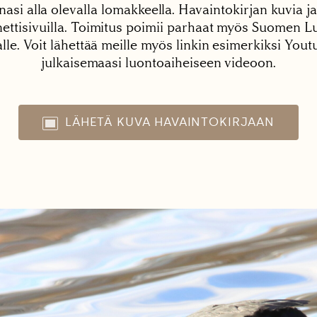
nasi alla olevalla lomakkeella. Havaintokirjan kuvia ja
tisivuilla. Toimitus poimii parhaat myös Suomen Lu
alle. Voit lähettää meille myös linkin esimerkiksi You
julkaisemaasi luontoaiheiseen videoon.
LÄHETÄ KUVA HAVAINTOKIRJAAN