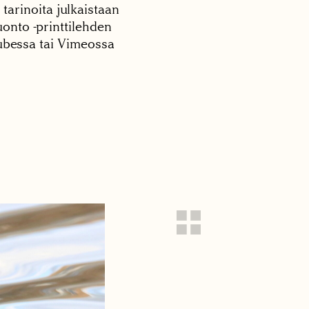
 tarinoita julkaistaan
onto -printtilehden
tubessa tai Vimeossa