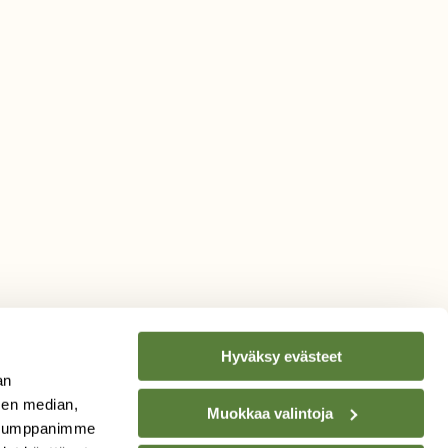
Hyväksy evästeet
an
sen median,
Muokkaa valintoja
. Kumppanimme
TILAA
SUOMEN