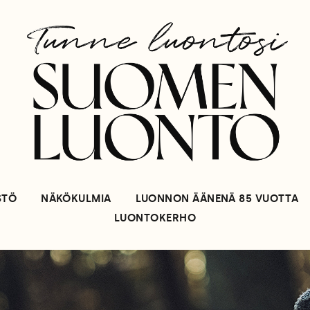
STÖ
NÄKÖKULMIA
LUONNON ÄÄNENÄ 85 VUOTTA
LUONTOKERHO