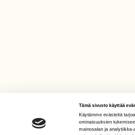
Tämä sivusto käyttää eväs
Käytämme evästeitä tarjoa
LEHTI
ominaisuuksien tukemisee
Uusin lehti
mainosalan ja analytiikka