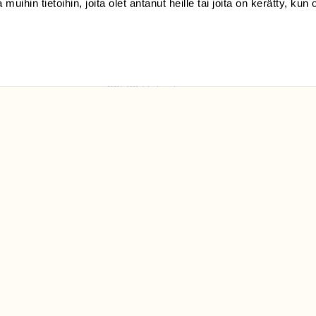
 muihin tietoihin, joita olet antanut heille tai joita on kerätty, kun 
(09) 228 08 210 (arkisin
klo 9-15)
Suomen
Luonto/tilaajapalvelu
Sörnäistenkatu 1
00580 Helsinki
ELU­
YHTEYSTIEDOT
ntaja on
Palautelomake
Yhteystiedot
palaute@suomenluonto.fi
Suomen Luonto
Sörnäistenkatu 1
00580 Helsinki
Mediatiedot
Tietosuojaseloste