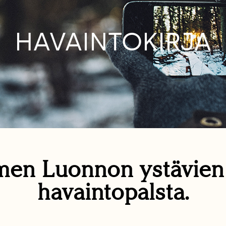
HAVAINTOKIRJA
en Luonnon ystävie
havaintopalsta.