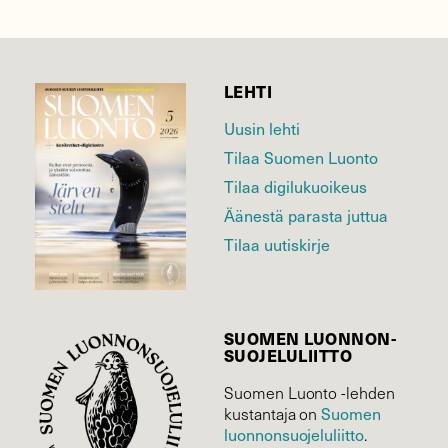
LEHTI
Uusin lehti
Tilaa Suomen Luonto
Tilaa digilukuoikeus
Äänestä parasta juttua
Tilaa uutiskirje
SUOMEN LUONNON­
SUOJELU­LIITTO
Suomen Luonto -lehden
kustantaja on
Suomen
luonnonsuojelu­liitto
.