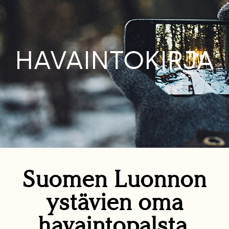
HAVAINTOKIRJA
Suomen Luonnon
ystävien oma
havaintopalsta.