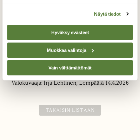
Näytä tiedot
Hyväksy evästeet
Muokkaa valintoja
Sinivuokot
Vain välttämättömät
Kevään ensikukkasia. Sinivuokot.
Valokuvaaja: Irja Lehtinen, Lempäälä 14.4.2026
TAKAISIN LISTAAN