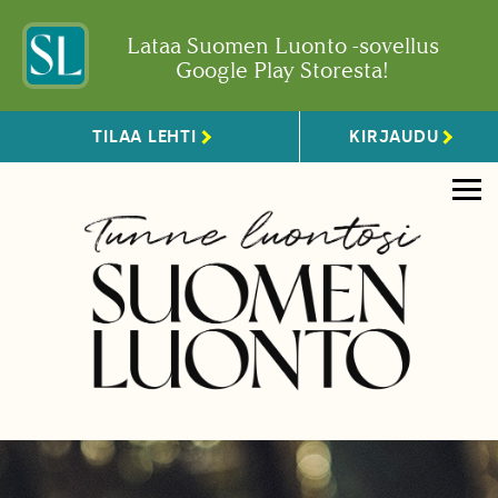
Lataa Suomen Luonto -sovellus
Google Play Storesta!
TILAA LEHTI
KIRJAUDU