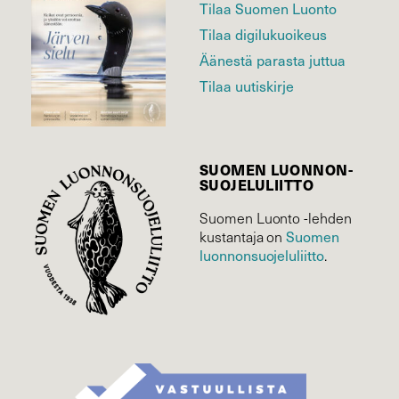
Tilaa Suomen Luonto
Tilaa digilukuoikeus
Äänestä parasta juttua
Tilaa uutiskirje
SUOMEN LUONNON­
SUOJELU­LIITTO
Suomen Luonto -lehden
kustantaja on
Suomen
luonnonsuojelu­liitto
.