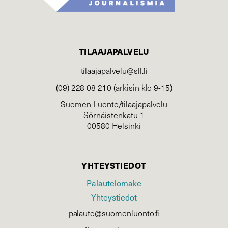
TILAAJAPALVELU
tilaajapalvelu@sll.fi
(09) 228 08 210 (arkisin klo 9-15)
Suomen Luonto/tilaajapalvelu
Sörnäistenkatu 1
00580 Helsinki
YHTEYSTIEDOT
Palautelomake
Yhteystiedot
palaute@suomenluonto.fi