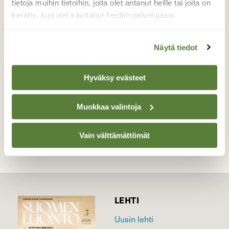
tietoja muihin tietoihin, joita olet antanut heille tai joita on
Nokkosperhonen lennähti metsätielle
kerätty, kun olet käyttänyt heidän palvelujaan.
levitetylle kattotiilimurskalle aurinkoisena
iltapäivänä..
Näytä tiedot
Valokuvaaja: Risto Kangassalo, Hintsa, Raisio
!6.4.2019
Hyväksy evästeet
TAKAISIN LISTAAN
Muokkaa valintoja
Vain välttämättömät
LEHTI
Uusin lehti