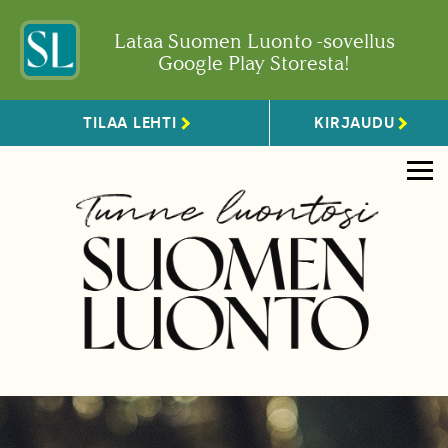
Lataa Suomen Luonto -sovellus
Google Play Storesta!
TILAA LEHTI
KIRJAUDU