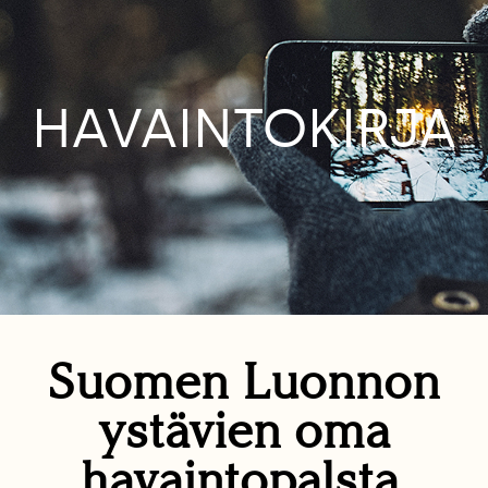
HAVAINTOKIRJA
Suomen Luonnon
ystävien oma
havaintopalsta.