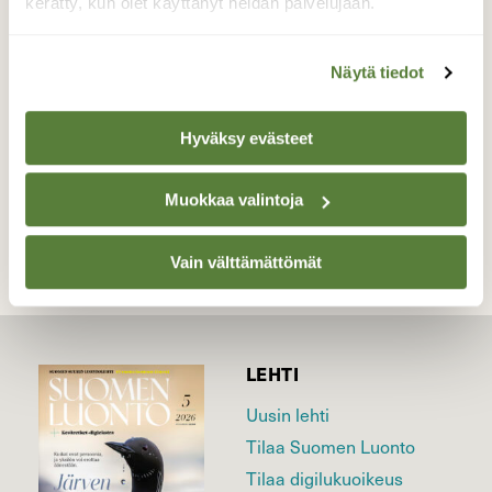
sain vikkelästä minkistä kuvan.
kerätty, kun olet käyttänyt heidän palvelujaan.
Valokuvaaja: Sirkka Ruotoistenmäki, Pyhäjärvi,
Pyhäsalmi kantatie 27 18.4.2019 9:21
Näytä tiedot
Hyväksy evästeet
TAKAISIN LISTAAN
Muokkaa valintoja
Vain välttämättömät
LEHTI
Uusin lehti
Tilaa Suomen Luonto
Tilaa digilukuoikeus