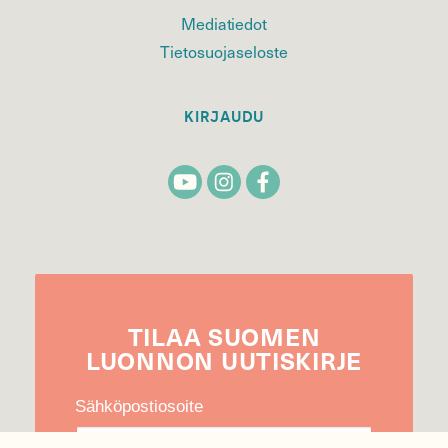
Mediatiedot
Tietosuojaseloste
KIRJAUDU
TILAA
SUOMEN
LUONNON
UUTIS­KIRJE
Sähköpostiosoite