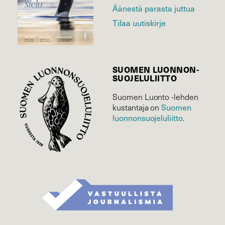
Äänestä parasta juttua
Tilaa uutiskirje
SUOMEN LUONNON­
SUOJELU­LIITTO
Suomen Luonto -lehden
kustantaja on
Suomen
luonnonsuojelu­liitto
.