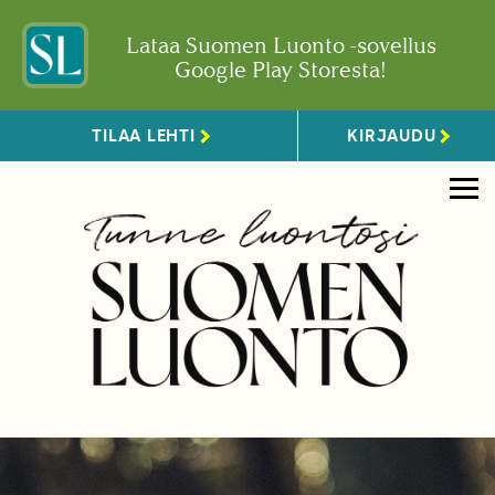
Lataa Suomen Luonto -sovellus
Google Play Storesta!
TILAA LEHTI
KIRJAUDU