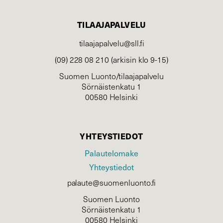
TILAAJAPALVELU
tilaajapalvelu@sll.fi
(09) 228 08 210 (arkisin klo 9-15)
Suomen Luonto/tilaajapalvelu
Sörnäistenkatu 1
00580 Helsinki
YHTEYSTIEDOT
Palautelomake
Yhteystiedot
palaute@suomenluonto.fi
Suomen Luonto
Sörnäistenkatu 1
00580 Helsinki