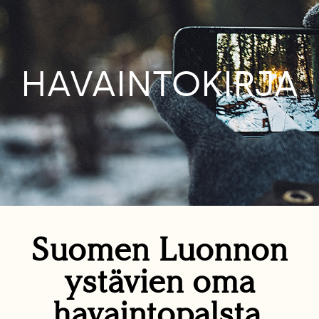
HAVAINTOKIRJA
Suomen Luonnon
ystävien oma
havaintopalsta.