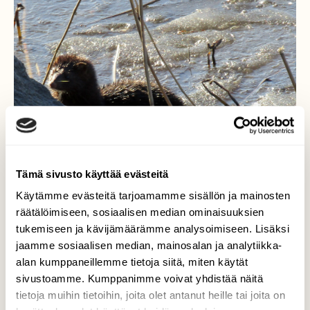
Tämä sivusto käyttää evästeitä
Käytämme evästeitä tarjoamamme sisällön ja mainosten
räätälöimiseen, sosiaalisen median ominaisuuksien
tukemiseen ja kävijämäärämme analysoimiseen. Lisäksi
jaamme sosiaalisen median, mainosalan ja analytiikka-
Minkki
alan kumppaneillemme tietoja siitä, miten käytät
sivustoamme. Kumppanimme voivat yhdistää näitä
Sillalta huomion liikettä järven jäätiköllä, ja
tietoja muihin tietoihin, joita olet antanut heille tai joita on