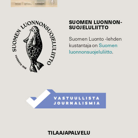
SUOMEN LUONNON­
SUOJELU­LIITTO
Suomen Luonto -lehden
Suomen
kustantaja on
luonnonsuojelu­liitto
.
TILAAJAPALVELU