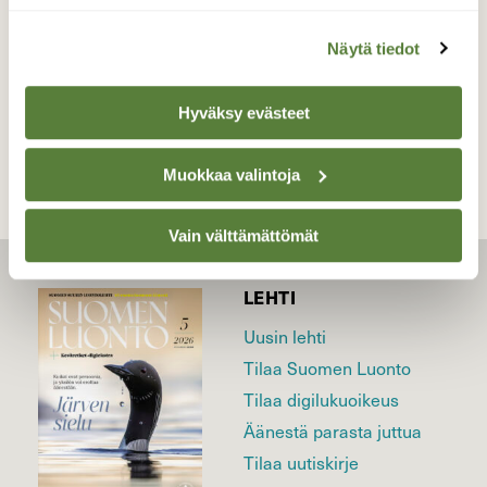
Näytä tiedot
TAKAISIN LISTAAN
Hyväksy evästeet
Muokkaa valintoja
Vain välttämättömät
LEHTI
Uusin lehti
Tilaa Suomen Luonto
Tilaa digilukuoikeus
Äänestä parasta juttua
Tilaa uutiskirje