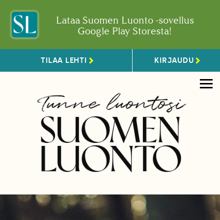
Lataa Suomen Luonto -sovellus
Google Play Storesta!
TILAA LEHTI
KIRJAUDU