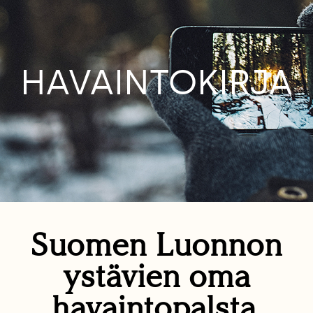
HAVAINTOKIRJA
Suomen Luonnon
ystävien oma
havaintopalsta.