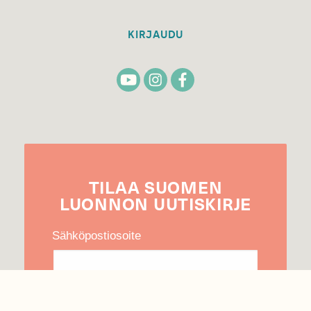
KIRJAUDU
TILAA
SUOMEN
LUONNON
UUTIS­KIRJE
Sähköpostiosoite
Hyväksyn tietojeni käytön uutiskirjeen