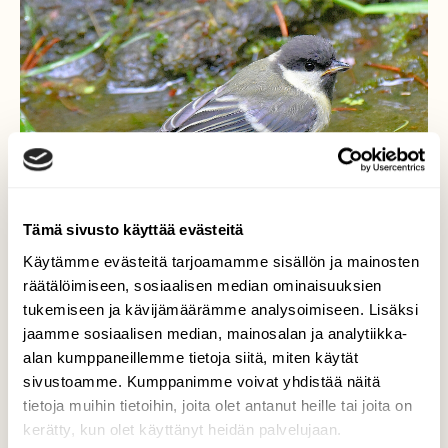
Tämä sivusto käyttää evästeitä
Käytämme evästeitä tarjoamamme sisällön ja mainosten
räätälöimiseen, sosiaalisen median ominaisuuksien
tukemiseen ja kävijämäärämme analysoimiseen. Lisäksi
jaamme sosiaalisen median, mainosalan ja analytiikka-
Nuori talitiainen
alan kumppaneillemme tietoja siitä, miten käytät
sivustoamme. Kumppanimme voivat yhdistää näitä
Yritti kylpeä. Ei sujunut vielä kovin hyvin.
tietoja muihin tietoihin, joita olet antanut heille tai joita on
kerätty, kun olet käyttänyt heidän palvelujaan.
Valokuvaaja: Reijo Juurinen, Veikkola Kesäkuu