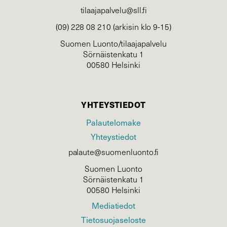
tilaajapalvelu@sll.fi
(09) 228 08 210 (arkisin klo 9-15)
Suomen Luonto/tilaajapalvelu
Sörnäistenkatu 1
00580 Helsinki
YHTEYSTIEDOT
Palautelomake
Yhteystiedot
palaute@suomenluonto.fi
Suomen Luonto
Sörnäistenkatu 1
00580 Helsinki
Mediatiedot
Tietosuojaseloste