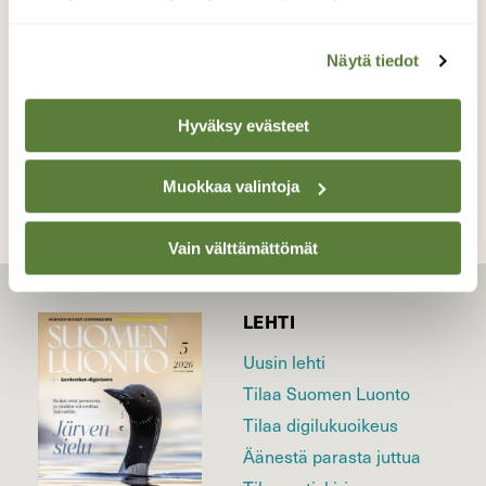
Valokuvaaja: Reijo Juurinen, Veikkola Kesäkuu
Näytä tiedot
TAKAISIN LISTAAN
Hyväksy evästeet
Muokkaa valintoja
Vain välttämättömät
LEHTI
Uusin lehti
Tilaa Suomen Luonto
Tilaa digilukuoikeus
Äänestä parasta juttua