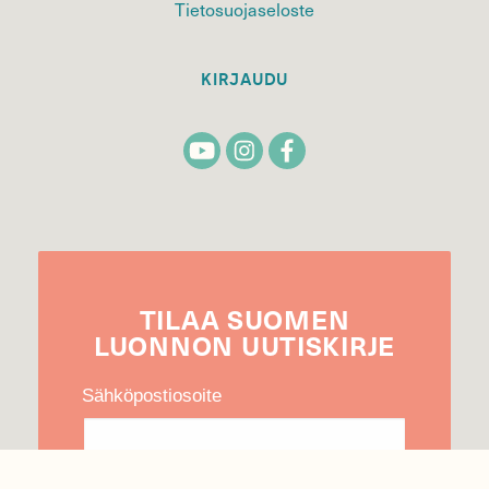
Tietosuojaseloste
KIRJAUDU
TILAA
SUOMEN
LUONNON
UUTIS­KIRJE
Sähköpostiosoite