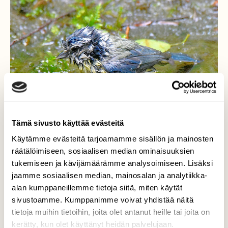
Tämä sivusto käyttää evästeitä
Käytämme evästeitä tarjoamamme sisällön ja mainosten
räätälöimiseen, sosiaalisen median ominaisuuksien
tukemiseen ja kävijämäärämme analysoimiseen. Lisäksi
jaamme sosiaalisen median, mainosalan ja analytiikka-
Sinitiainen kylpee
alan kumppaneillemme tietoja siitä, miten käytät
sivustoamme. Kumppanimme voivat yhdistää näitä
Käy monta kertaa päivässä, tai niitä on
tietoja muihin tietoihin, joita olet antanut heille tai joita on
useita.
kerätty, kun olet käyttänyt heidän palvelujaan.