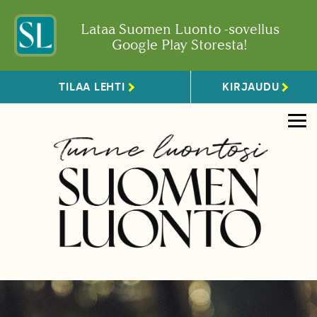
Lataa Suomen Luonto -sovellus
Google Play Storesta!
TILAA LEHTI
KIRJAUDU