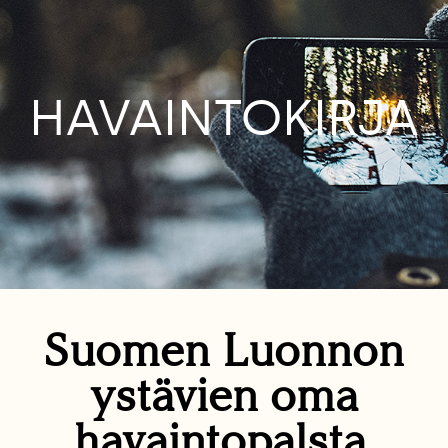
HAVAINTOKIRJA
Suomen Luonnon
ystävien oma
havaintopalsta.