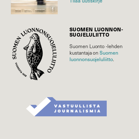
Tilaa uutiskirje
SUOMEN LUONNON­
SUOJELU­LIITTO
Suomen Luonto -lehden
Suomen
kustantaja on
luonnonsuojelu­liitto
.